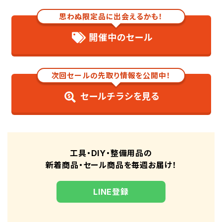
グリス直入タイプ
思わぬ限定品に出会えるかも！
【注入編】グリスガンの使い方
グリスニップルとノズルを確認する
開催中のセール
グリスニップルを掃除する
ノズル先端をグリスニップルにはめる
グリスを注入する
次回セールの先取り情報を公開中！
注入完了のサインを確認する
セールチラシを見る
グリスガンを取り外す
グリスガン使用時の注意点
エアや異物の混入を防ぐ
グリスを混ぜない
工具・DIY・整備用品の
涼しい環境で保管する
新着商品・セール商品を毎週お届け！
グリスガンの選び方
圧入方式で選ぶ
LINE登録
グリス容量で選ぶ
形状で選ぶ