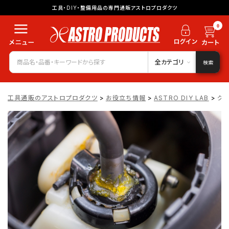
工具・DIY・整備用品の専門通販アストロプロダクツ
0
全カテゴリ
検索
工具通販のアストロプロダクツ
>
お役立ち情報
>
ASTRO DIY LAB
>
グ