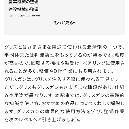
農業機械の整備
建設機械の整備
グリスガンの種類
もっと見る
手動式
ハンドポンプ式
エア式
グリスとはさまざまな用途で使われる潤滑剤の一つで、
バッテリー充電式
半固体または判流動性をもっているのが特長です。粘度
グリスニップルとノズルの種類
が高いので、回転する機械や軸受け・ベアリングに使用さ
グリスニップルの種類
れることが多く、整備やDIY作業にも多用されます。
ノズルの種類
グリスガンは、グリスを注入する際に使われる工具です。
グリスの種類
ただしグリスもグリスガンもさまざまな種類があり、仕組
リチウムグリス
モリブデングリス
みや用途が異なります。本記事では、グリスガンの基礎的
シャーシグリス
な知識や使い方、おすすめの商品についてくわしく解説し
シリコングリス
ます。グリスガンの効果的な使用方法を学び、整備作業
【準備編】グリスガンの使い方
を次のレベルへと引き上げましょう。
カートリッジタイプ