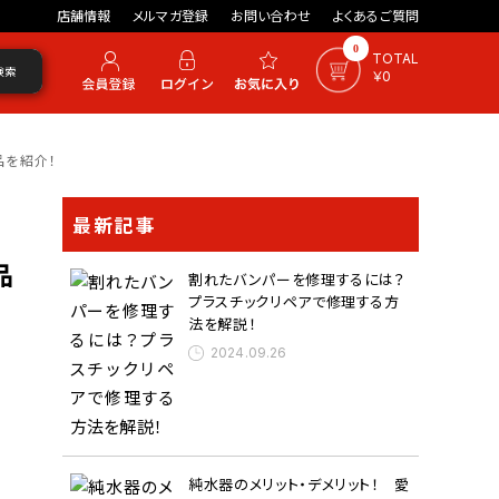
店舗情報
メルマガ登録
お問い合わせ
よくあるご質問
0
TOTAL
検索
￥0
品を紹介！
最新記事
品
割れたバンパーを修理するには？
プラスチックリペアで修理する方
法を解説！
2024.09.26
純水器のメリット・デメリット！ 愛