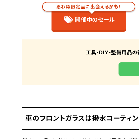
1.下地処理
思わぬ限定品に出会えるかも！
2.コーティング剤の塗布
開催中のセール
3.コーティング剤の乾燥
4.コーティング剤の拭き上げ
車のフロントガラスの撥水コー
ガラスをきれいな状態に保つ
工具・DIY・整備用品の
洗車機の使用はなるべく避け
撥水ワイパーを使用する
屋内に駐車する
車のフロントガラスの撥水コー
外窓撥水コートPRO 250mL KZ
撥水スプレーコーティング剤 JP
レインモンスター クリアフィニッ
レインドロップ トルネードヴォルテ
車のフロントガラスは撥水コーティン
車両用高機能コーティング剤 3
まとめ