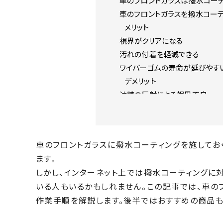
車のフロントガラスは撥水コー
車のフロントガラスを撥水コーテ
メリット
視界がクリアになる
汚れの付着を軽減できる
ワイパーゴムの寿命が延びやす
デメリット
油膜の反射による視界不良
ワイパーのビビリ音が生じやす
車のフロントガラスに施すコー
親水コーティング
車のフロントガラスに撥水コーティングを施してお
撥水コーティング
ます。
梅雨の時季には撥水と親水の
しかし、インターネット上では撥水コーティングに
撥水コーティング剤の種類
いる人もいるかもしれません。この記事では、車のフ
シリコン系コーティング
作業手順を解説します。後半ではおすすめの商品も
フッ素系コーティング
車のフロントガラスを撥水コー