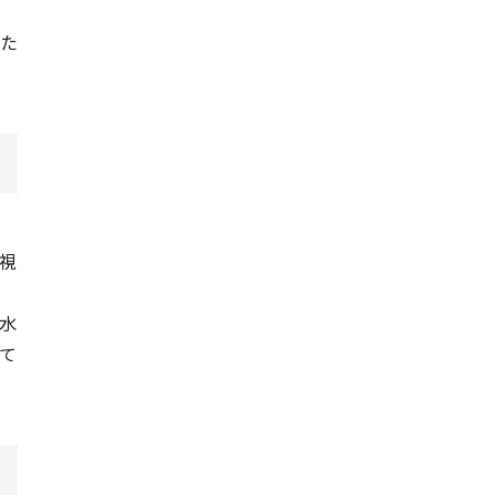
た
視
水
て