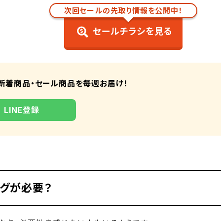
次回セールの先取り情報を公開中！
セールチラシを見る
ティングを長持ちさせる方法
新着商品・セール商品を毎週お届け！
る
LINE登録
ティングにおすすめの商品
-11
N-EZ02
シュ A-73
ックス 300mL 00536
グが必要？
00mL