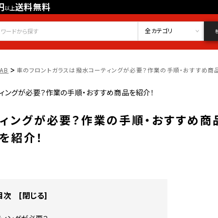
円
送料無料
以上
会員登録
ログイン
お気に入り
全カテゴリ
>
LAB
車のフロントガラスは撥水コーティングが必要？作業の手順・おすすめ商
ィングが必要？作業の手順・おすすめ商
を紹介！
目次 [
閉じる
]