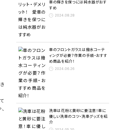
車の輝きを保つには純水器がおす
すめ
2024.08.28
車のフロントガラスは撥水コーテ
ィングが必要？作業の手順・おすす
め商品を紹介！
2024.06.26
き
て
や、
洗車は花粉と黄砂に要注意！車に
優しい洗車のコツ・洗車グッズを紹
介
2024.05.20