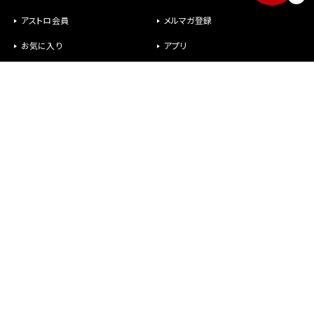
アストロ会員
メルマガ登録
お気に入り
アプリ
修理
パーツ供給
ヘルプ
お問い合わせ
メールが届かない
社長室直行メール
よくあるご質問
オンラインショップについて
商品について
故障かなと思ったら
アストロ会員について
修理・パーツについて
保証、返品、交換について