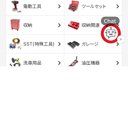
電動工具
ツールセット
収納
収納関連
SST(特殊工具)
ガレージ
洗車用品
油圧機器
エアコンプレッサ
エアツール
ー
トルクレンチ
ソケット
ラチェット/スピン
レンチ/スパナ
ナー