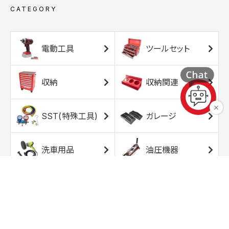
CATEGORY
電動工具
ツールセット
収納
収納関連
SST(特殊工具)
ガレージ
洗車用品
油圧機器
エアコンプレッサ
エアツール
ー
トルクレンチ
ソケット