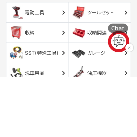
電動工具
ツールセット
収納
収納関連
SST(特殊工具)
ガレージ
洗車用品
油圧機器
エアコンプレッサ
エアツール
ー
トルクレンチ
ソケット
ラチェット/スピン
レンチ/スパナ
ナー