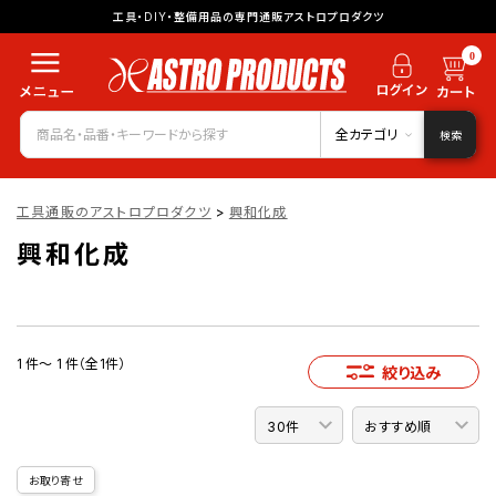
工具・DIY・整備用品の専門通販アストロプロダクツ
0
全カテゴリ
検索
工具通販のアストロプロダクツ
>
興和化成
興和化成
1 件～ 1 件（全1件）
絞り込み
お取り寄せ