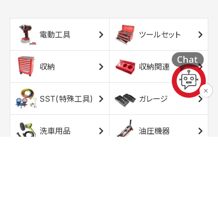
電動工具
ツールセット
収納
収納関連
SST(特殊工具)
ガレージ
洗車用品
油圧機器
エアコンプレッサ
エアツール
ー
トルクレンチ
ソケット