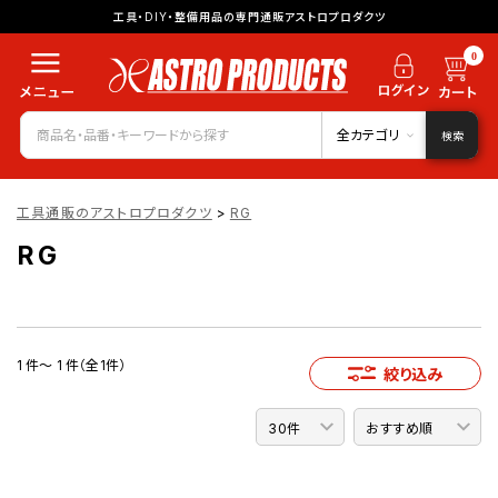
工具・DIY・整備用品の専門通販アストロプロダクツ
0
全カテゴリ
検索
工具通販のアストロプロダクツ
>
RG
RG
1 件～ 1 件（全1件）
絞り込み