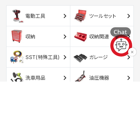
電動工具
ツールセット
収納
収納関連
SST(特殊工具)
ガレージ
洗車用品
油圧機器
エアコンプレッサ
エアツール
ー
トルクレンチ
ソケット
ラチェット/スピン
レンチ/スパナ