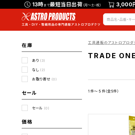
13時
最短当日出荷
3,000
まで
（月～土・祝）
工具通販のアストロプロダ
在庫
TRADE ON
あり
(3)
なし
(2)
お取り寄せ
(0)
1 件～ 5 件（全5件）
セール
セール
(0)
価格