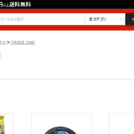
円
送料無料
以上
会員登録
ログイン
お気に入り
全カテゴリ
>
クツ
TRADE ONE
E