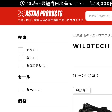
13時
最短当日出荷
3,000
まで
（月～土・祝）
工具通販のアストロプロダ
在庫
WILDTECH
あり
(0)
なし
(0)
お取り寄せ
(2)
1 件～ 2 件（全2件）
セール
セール
(0)
お取り寄せ
価格