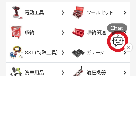
電動工具
ツールセット
収納
収納関連
SST(特殊工具)
ガレージ
洗車用品
油圧機器
エアコンプレッサ
エアツール
ー
トルクレンチ
ソケット
ラチェット/スピン
レンチ/スパナ
ナー