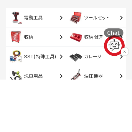
電動工具
ツールセット
収納
収納関連
SST(特殊工具)
ガレージ
洗車用品
油圧機器
エアコンプレッサ
エアツール
ー
トルクレンチ
ソケット
ラチェット/スピン