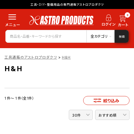
工具・DIY・整備用品の専門通販アストロプロダクツ
0
全カテゴリ
検索
工具通販のアストロプロダクツ
>
H&H
H&H
1 件～ 1 件（全1件）
絞り込み