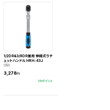
1/2DR&3/8DR兼用 伸縮式ラチ
ェットハンドル HRH-43J
H&H
3,278
円
29ポイント