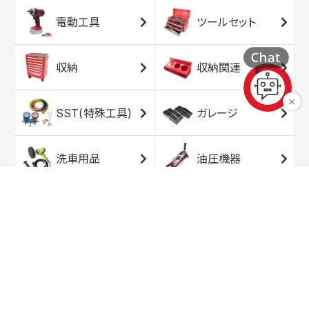
電動工具
ツールセット
収納
収納関連
SST(特殊工具)
ガレージ
洗車用品
油圧機器
エアコンプレッサ
エアツール
ー
トルクレンチ
ソケット
ラチェット/スピン
レンチ/スパナ
ナー