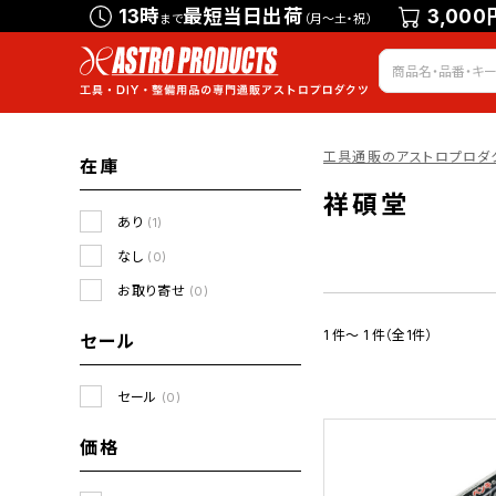
13時
最短当日出荷
3,000
まで
（月～土・祝）
工具通販のアストロプロダ
在庫
祥碩堂
あり
(1)
なし
(0)
お取り寄せ
(0)
1 件～ 1 件（全1件）
セール
セール
(0)
価格