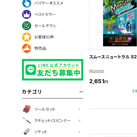
バイヤーオススメ
ベストセラー
セールチラシ
お客様の声
特売品
スムースニュートラル S2
Monster
2,651
円
2
カテゴリ
ツールセット
ラチェット/スピンナー
ソケット