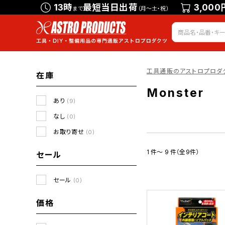
13時
最短当日出荷
3,000
まで
（月～土・祝）
工具通販のアストロプロダ
在庫
Monster
あり
(9)
なし
(0)
お取り寄せ
(0)
1 件～ 9 件（全9件）
セール
セール
(0)
価格