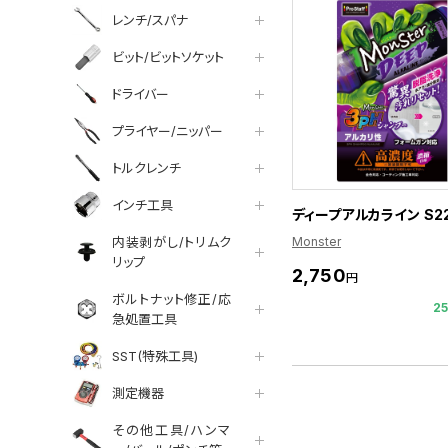
レンチ/スパナ
ビット/ビットソケット
ドライバー
プライヤー/ニッパー
トルクレンチ
インチ工具
ディープアルカライン S2
Monster
内装剥がし/トリムク
リップ
2,750
円
ボルトナット修正/応
2
急処置工具
SST(特殊工具)
測定機器
その他工具/ハンマ