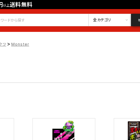
円
送料無料
以上
会員登録
ログイン
お気に入り
全カテゴリ
>
クツ
Monster