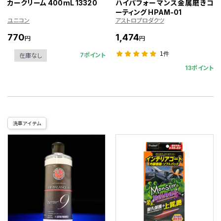
カークリーム 400mL 13320
ハイパフォーマンス金属磨きコ
ーティング HPAM-01
ユニコン
アストロプロダクツ
770
1,474
円
円
1件
7ポイント
在庫なし
13ポイント
洗車アイテム