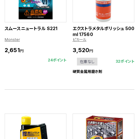
スムースニュートラル S221
エクストラメタルポリッシュ 500
ml 17560
Monster
ピカール
2,651
3,520
円
円
24ポイント
32ポイント
在庫なし
硬質金属用磨き剤