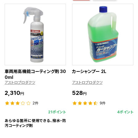
車両用高機能コーティング剤 30
カーシャンプー 2L
0ml
アストロプロダクツ
アストロプロダクツ
2,310
528
円
円
2件
9件
21ポイント
4ポイント
あらゆる箇所に使用できる、撥水・防
汚コーティング剤