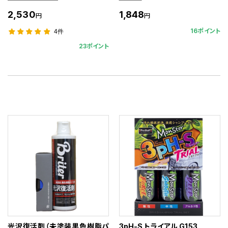
2,530
1,848
円
円
16ポイント
4件
23ポイント
光沢復活剤（未塗装黒色樹脂パ
3pH-S トライアル G153