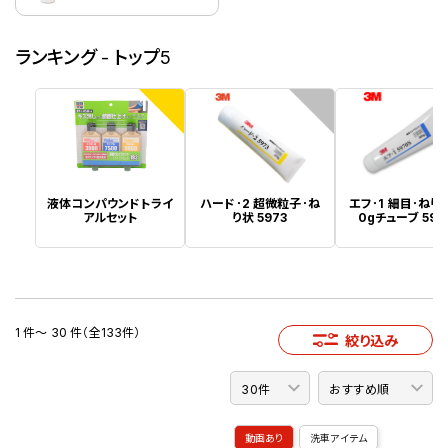
ランキング - トップ5
1
2
液体コンパウンドトライ
ハード･2 超微粒子･ね
エフ･1 細目･ねり状
アルセット
り状 5973
0gチューブ 597
1 件～ 30 件（全133件）
絞り込み
動画あり
洗車アイテム