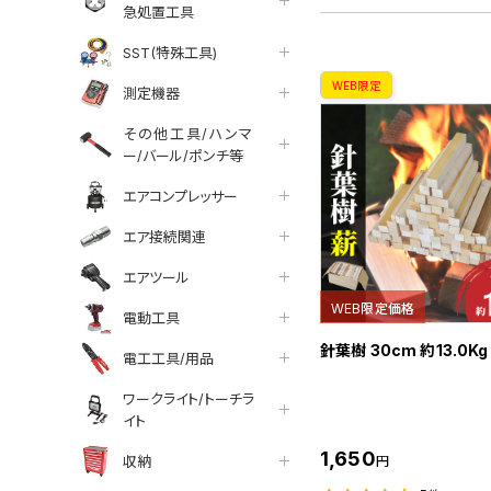
急処置工具
SST(特殊工具)
WEB限定
測定機器
その他工具/ハンマ
ー/バール/ポンチ等
エアコンプレッサー
エア接続関連
エアツール
WEB限定価格
電動工具
針葉樹 30cm 約13.0Kg
電工工具/用品
ワークライト/トーチラ
イト
1,650
収納
円