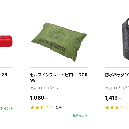
-28
セルフインフレートピロー OG9
防水バッグ 1
99
アストロプロダクツ
アストロプロダ
1,089
1,419
円
円
5件
9ポイント
9ポイント