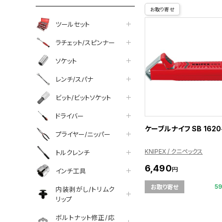
お取り寄せ
ツールセット
ラチェット/スピンナー
ソケット
レンチ/スパナ
ビット/ビットソケット
ドライバー
ケーブルナイフ SB 1620
プライヤー/ニッパー
KNIPEX / クニペックス
トルクレンチ
6,490
円
インチ工具
5
お取り寄せ
内装剥がし/トリムク
リップ
ボルトナット修正/応