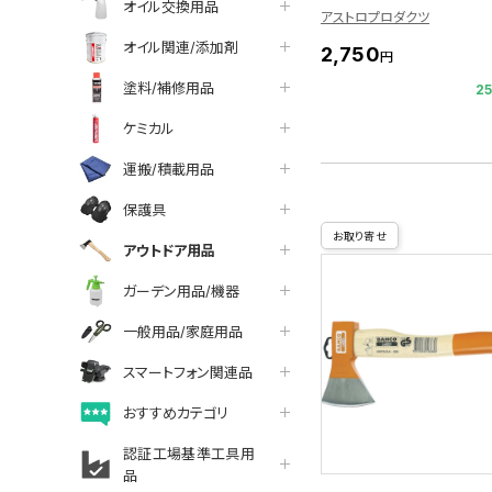
オイル交換用品
アストロプロダクツ
オイル関連/添加剤
2,750
円
塗料/補修用品
2
ケミカル
運搬/積載用品
保護具
お取り寄せ
アウトドア用品
ガーデン用品/機器
一般用品/家庭用品
スマートフォン関連品
おすすめカテゴリ
認証工場基準工具用
品