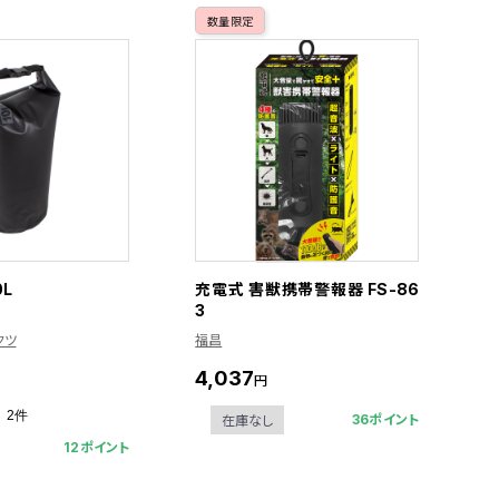
数量限定
0L
充電式 害獣携帯警報器 FS-86
3
クツ
福昌
4,037
円
2件
36ポイント
在庫なし
12ポイント