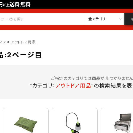
円
送料無料
以上
会員登録
ログイン
お気に入り
全カテゴリ
>
クツ
アウトドア用品
品:2ページ目
ご指定のカテゴリでは商品が見つかりません
“カテゴリ：
アウトドア用品
”の検索結果を表