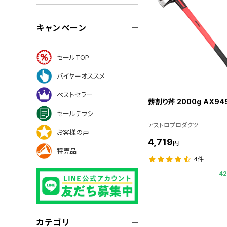
キャンペーン
セールTOP
バイヤーオススメ
ベストセラー
薪割り斧 2000g AX94
セールチラシ
アストロプロダクツ
お客様の声
4,719
円
特売品
4件
4
カテゴリ