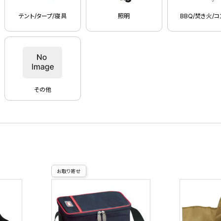
テント/タープ/寝具
照明
BBQ/焚き火/
その他
お取り寄せ