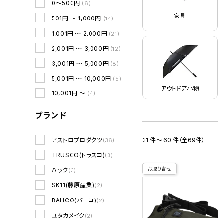
0～500円
(6)
家具
501円 ～ 1,000円
(14)
1,001円 ～ 2,000円
(21)
2,001円 ～ 3,000円
(12)
3,001円 ～ 5,000円
(8)
5,001円 ～ 10,000円
(5)
アウトドア小物
10,001円 ～
(4)
ブランド
31 件～ 60 件（全69件）
アストロプロダクツ
(36)
TRUSCO(トラスコ)
(3)
お取り寄せ
ハック
(3)
SK11(藤原産業)
(2)
BAHCO(バーコ)
(2)
ユタカメイク
(2)