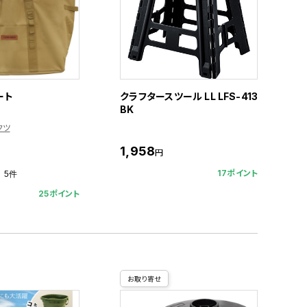
ート
クラフタースツール LL LFS-413
BK
クツ
1,958
円
17ポイント
5件
25ポイント
お取り寄せ