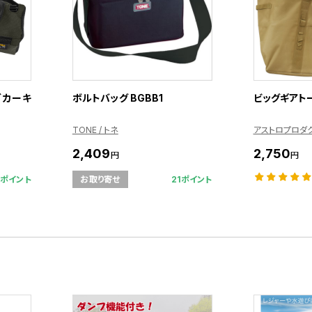
 カーキ
ボルトバッグ BGBB1
ビッグギアト
TONE / トネ
アストロプロダ
2,409
2,750
円
円
5ポイント
21ポイント
お取り寄せ