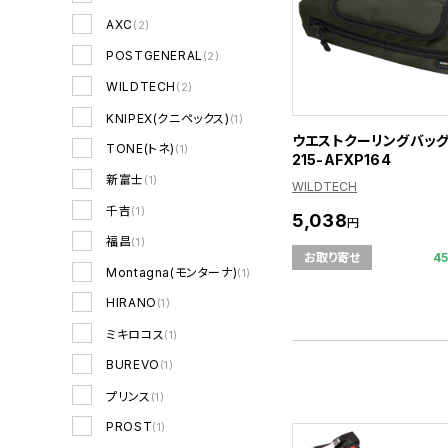
AXC
(2)
POSTGENERAL
(2)
WILDTECH
(2)
KNIPEX(クニペックス)
(1)
ウエストクーリングバッグ
TONE(トネ)
(1)
215-AFXP164
新富士
(1)
WILDTECH
千吉
(1)
5,038
円
福昌
(1)
4
お取り寄せ
Montagna(モンターナ)
(1)
HIRANO
(1)
ミキロコス
(1)
BUREVO
(1)
プリンス
(1)
PROST
(1)