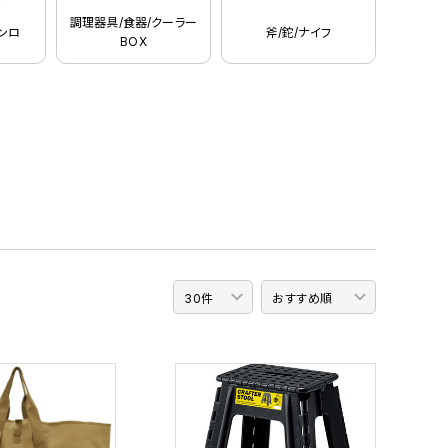
調理器具/食器/クーラー
コンロ
斧/鉈/ナイフ
BOX