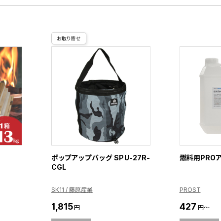
お取り寄せ
ポップアップバッグ SPU-27R-
燃料用PRO
CGL
SK11 / 藤原産業
PROST
1,815
427
円
円～