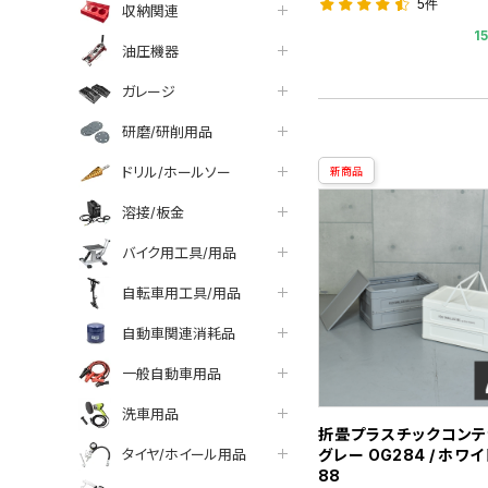
5件
収納関連
1
油圧機器
ガレージ
研磨/研削用品
ドリル/ホールソー
新商品
溶接/板金
バイク用工具/用品
自転車用工具/用品
自動車関連消耗品
一般自動車用品
洗車用品
折畳プラスチックコンテナ
タイヤ/ホイール用品
グレー OG284 / ホワイ
88