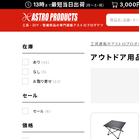
13時
最短当日出荷
3,000
まで
（月～土・祝）
工具通販のアストロプロダ
在庫
アウトドア用
あり
(42)
なし
(5)
お取り寄せ
(23)
セール
セール
(8)
価格