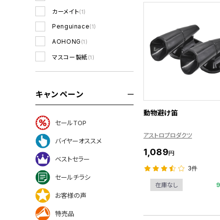
カーメイト
(1)
Penguinace
(1)
AOHONG
(1)
マスコー製紙
(1)
キャンペーン
動物避け笛
セールTOP
アストロプロダクツ
バイヤーオススメ
1,089
円
ベストセラー
3件
セールチラシ
在庫なし
お客様の声
特売品