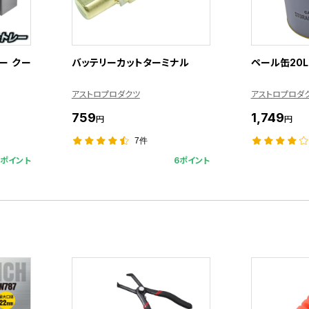
ー クー
バッテリーカットターミナル
ペール缶20L
アストロプロダクツ
アストロプロダ
759
1,749
円
円
7件
5ポイント
6ポイント