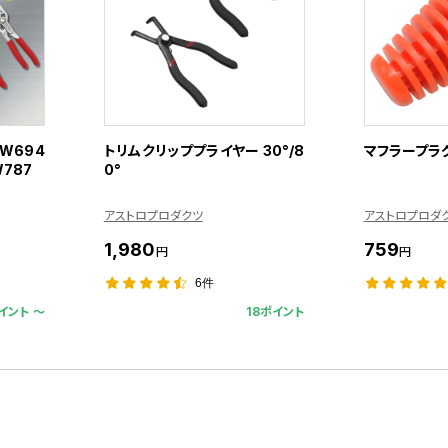
PW694
トリムクリッププライヤー 30°/8
マフラープラグ
W787
0°
アストロプロダクツ
アストロプロダ
1,980
759
円
円
6件
イント 〜
18ポイント