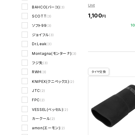
Unit
BAHCO(バーコ)
(3)
1,100
SCOTT
円
(3)
1
ソフト99
(3)
ジョイフル
(3)
Dr.Leak
(3)
Montagna(モンターナ)
(3)
フジ矢
(3)
RWH
タイヤ交換
(3)
KNIPEX(クニペックス)
(2)
JTC
(2)
FPC
(2)
VESSEL(ベッセル)
(2)
カークール
(2)
amon(エーモン)
(2)