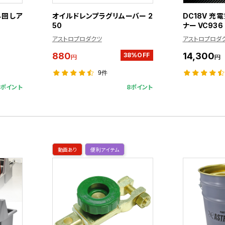
早回しア
オイルドレンプラグリムーバー 2
DC18V 充
50
ナー VC936
アストロプロダクツ
アストロプロダ
880
14,300
38%OFF
円
円
9件
1ポイント
8ポイント
動画あり
便利アイテム