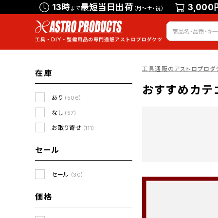
13時
最短当日出荷
3,000
まで
（月～土・祝）
工具通販のアストロプロダ
在庫
おすすめカテ
あり
(506)
なし
(57)
お取り寄せ
(111)
セール
セール
(30)
価格