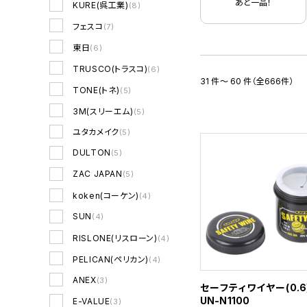
あと一品！
KURE(呉工業)
(8)
フェスコ
(7)
東日
(6)
TRUSCO(トラスコ)
(6)
31 件～ 60 件（全666件）
TONE(トネ)
(5)
3M(スリーエム)
(5)
ユタカメイク
(5)
DULTON
(5)
ZAC JAPAN
(5)
koken(コーケン)
(4)
SUN
(4)
RISLONE(リスローン)
(4)
PELICAN(ペリカン)
(4)
ANEX
(3)
セーフティワイヤー(0.6
UN-N1100
E-VALUE
(3)