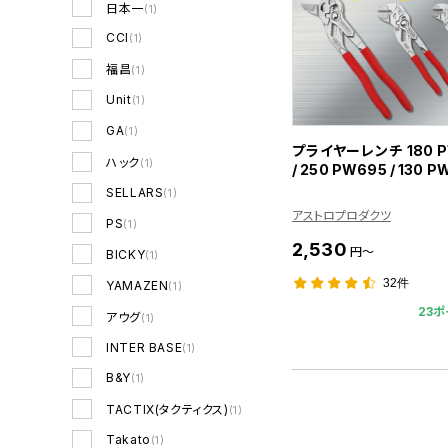
日本一
(1)
CCI
(1)
福昌
(1)
Unit
(1)
GA
(1)
プライヤーレンチ 180 
ハック
(1)
/ 250 PW695 / 130 P
SELLARS
(1)
アストロプロダクツ
PS
(1)
2,530
円～
BICKY
(1)
32件
YAMAZEN
(1)
23ポ
アウグ
(1)
INTER BASE
(1)
B&Y
(1)
TACTIX(タクティクス)
(1)
Takato
(1)