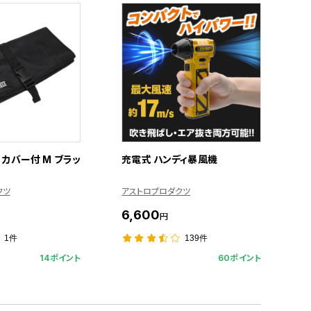
カバー付 M ブラッ
充電式 ハンディ暴風機
クツ
アストロプロダクツ
6,600
円
1件
139件
14ポイント
60ポイント