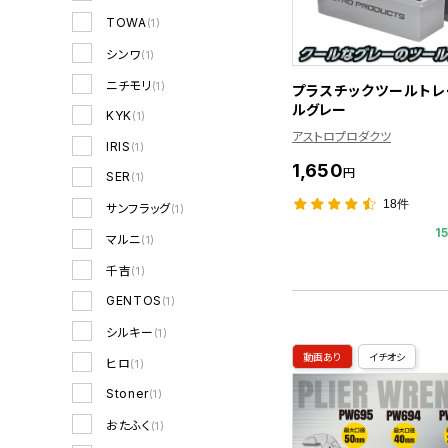
TOWA
(1)
シンワ
(1)
ニチモリ
(1)
プラスチックツールトレ
ルグレー
KYK
(1)
アストロプロダクツ
IRIS
(1)
1,650
円
SER
(1)
18件
サンフラッグ
(1)
1
マルニ
(1)
千吉
(1)
GENTOS
(1)
シルキー
(1)
動画あり
イチオシ
ヒロ
(1)
Stoner
(1)
おたふく
(1)