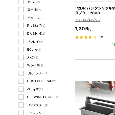
アトム
(2)
1/2DR パンタジャッキ
富士通
(2)
ダプター 28×8
ピカール
(2)
アストロプロダクツ
ProStaff
(2)
1,309
円
DAISHIN
(2)
1件
リンレイ
(2)
1
ECore
(2)
AXC
(2)
WD-40
(2)
リトルツリー
(2)
POSTGENERAL
(2)
ペティオ
(2)
PBSWISSTOOLS
(1)
リングスター
(1)
ミシュラン
(1)