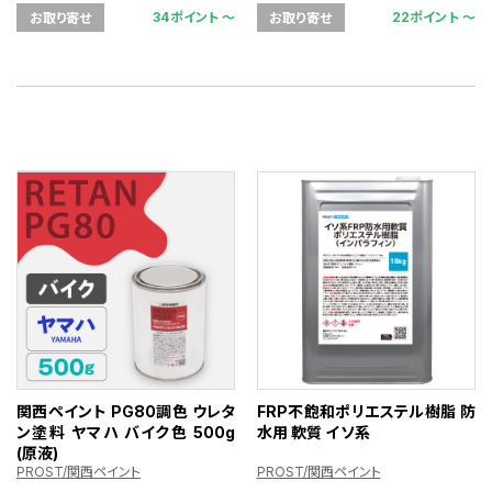
34ポイント 〜
22ポイント 〜
お取り寄せ
お取り寄せ
関西ペイント PG80調色 ウレタ
FRP不飽和ポリエステル樹脂 防
ン塗料 ヤマハ バイク色 500g
水用 軟質 イソ系
(原液)
PROST/関西ペイント
PROST/関西ペイント