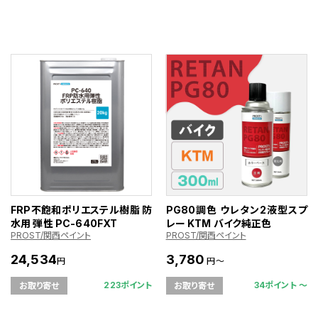
FRP不飽和ポリエステル樹脂 防
PG80調色 ウレタン2液型スプ
水用 弾性 PC-640FXT
レー KTM バイク純正色
PROST/関西ペイント
PROST/関西ペイント
24,534
3,780
円
円～
223ポイント
34ポイント 〜
お取り寄せ
お取り寄せ