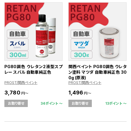
PG80調色 ウレタン2液型スプ
関西ペイント PG80調色 ウレタ
レー スバル 自動車純正色
ン塗料 マツダ 自動車純正色 30
0g (原液)
PROST/関西ペイント
PROST/関西ペイント
3,780
1,496
円～
円～
34ポイント 〜
13ポイント 〜
お取り寄せ
お取り寄せ