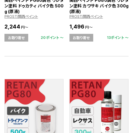
関西ペイント PG80調色 ウレタ
関西ペイント PG80調色 ウレタ
ン塗料 ドゥカティ バイク色 500
ン塗料 カワサキ バイク色 300g
g (原液)
(原液)
PROST/関西ペイント
PROST/関西ペイント
2,244
1,496
円～
円～
20ポイント 〜
13ポイント 〜
お取り寄せ
お取り寄せ