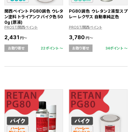
関西ペイント PG80調色 ウレタ
PG80調色 ウレタン2液型スプ
ン塗料 トライアンフ バイク色 50
レー レクサス 自動車純正色
0g (原液)
PROST/関西ペイント
PROST/関西ペイント
2,431
3,780
円～
円～
22ポイント 〜
34ポイント 〜
お取り寄せ
お取り寄せ