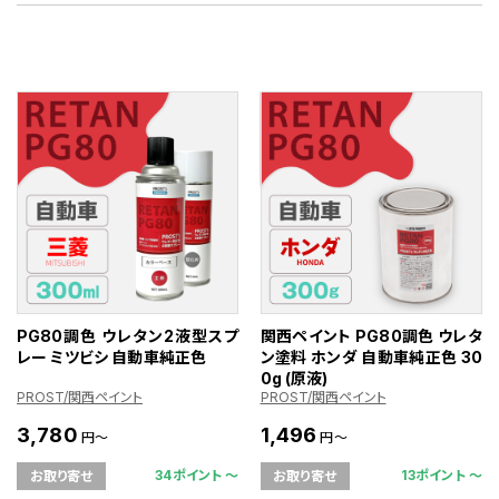
PG80調色 ウレタン2液型スプ
関西ペイント PG80調色 ウレタ
レー ミツビシ 自動車純正色
ン塗料 ホンダ 自動車純正色 30
0g (原液)
PROST/関西ペイント
PROST/関西ペイント
3,780
1,496
円～
円～
34ポイント 〜
13ポイント 〜
お取り寄せ
お取り寄せ