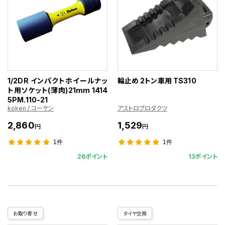
1/2DR インパクトホイールナッ
輪止め 2トン車用 TS310
ト用ソケット(薄肉)21mm 1414
5PM.110-21
koken / コーケン
アストロプロダクツ
2,860
1,529
円
円
1件
1件
26ポイント
13ポイント
お取り寄せ
タイヤ交換