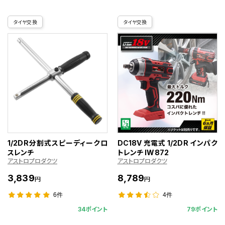
タイヤ交換
タイヤ交換
1/2DR分割式スピーディークロ
DC18V 充電式 1/2DR インパク
スレンチ
トレンチ IW872
アストロプロダクツ
アストロプロダクツ
3,839
8,789
円
円
6件
4件
34ポイント
79ポイント