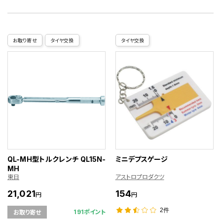
お取り寄せ
タイヤ交換
タイヤ交換
QL-MH型トルクレンチ QL15N-
ミニデプスゲージ
MH
東日
アストロプロダクツ
21,021
154
円
円
2件
191ポイント
お取り寄せ