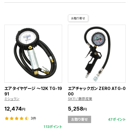
お取り寄せ
エアタイヤゲージ ～12K TG-19
エアチャックガン ZERO ATG-0
91
00
ミシュラン
SK11 / 藤原産業
12,474
5,258
円
円
3件
47ポイント
お取り寄せ
113ポイント