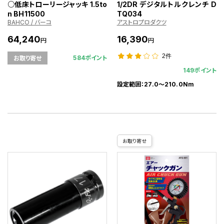
○低床トローリージャッキ 1.5to
1/2DR デジタルトルクレンチ D
n BH11500
TQ034
BAHCO / バーコ
アストロプロダクツ
64,240
16,390
円
円
2件
584ポイント
お取り寄せ
149ポイント
設定範囲：27.0～210.0Nm
お取り寄せ