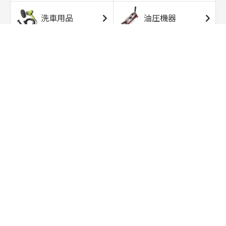
洗車用品
油圧機器
エアコンプレッサ
エアツール
ー
トルクレンチ
ソケット
ラチェット/スピン
レンチ/スパナ
ナー
バイク用工具/用
オイル交換用品
品
ワークライト/ト
研磨/研削用品
ーチライト
タイヤ/ホイール
アウトドア用品
用品