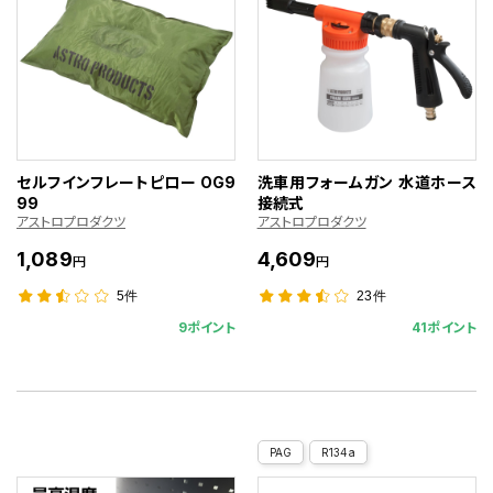
セルフインフレートピロー OG9
洗車用フォームガン 水道ホース
99
接続式
アストロプロダクツ
アストロプロダクツ
1,089
4,609
円
円
5件
23件
9ポイント
41ポイント
PAG
R134a