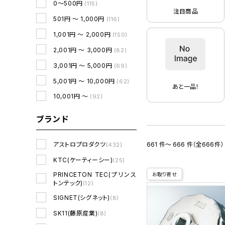
0～500円
(115)
注目商品
501円 ～ 1,000円
(116)
1,001円 ～ 2,000円
(150)
2,001円 ～ 3,000円
(82)
3,001円 ～ 5,000円
(69)
5,001円 ～ 10,000円
(62)
あと一品！
10,001円 ～
(92)
ブランド
661 件～ 666 件（全666件）
アストロプロダクツ
(432)
KTC(ケーティーシー)
(25)
PRINCETON TEC(プリンス
お取り寄せ
トンテック)
(12)
SIGNET(シグネット)
(8)
SK11(藤原産業)
(8)