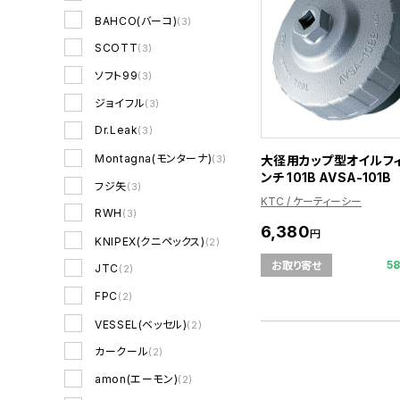
BAHCO(バーコ)
(3)
SCOTT
(3)
ソフト99
(3)
ジョイフル
(3)
Dr.Leak
(3)
Montagna(モンターナ)
大径用カップ型オイルフ
(3)
ンチ 101B AVSA-101B
フジ矢
(3)
KTC / ケーティーシー
RWH
(3)
6,380
円
KNIPEX(クニペックス)
(2)
5
お取り寄せ
JTC
(2)
FPC
(2)
VESSEL(ベッセル)
(2)
カークール
(2)
amon(エーモン)
(2)