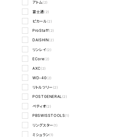
アトム
(2)
最初へ
前へ
富士通
(2)
ピカール
(2)
ProStaff
(2)
DAISHIN
(2)
リンレイ
(2)
ECore
(2)
AXC
(2)
WD-40
(2)
リトルツリー
(2)
POSTGENERAL
(2)
ペティオ
(2)
PBSWISSTOOLS
(1)
リングスター
(1)
ミシュラン
(1)