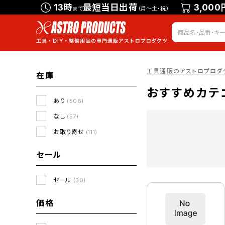
13時
最短当日出荷
3,000
まで
（月～土・祝）
工具通販のアストロプロダ
在庫
おすすめカテ
あり
(506)
なし
(57)
お取り寄せ
(111)
セール
セール
(30)
価格