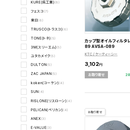
KURE(呉工業)
(8)
フェスコ
(7)
東日
(6)
TRUSCO(トラスコ)
(6)
TONE(トネ)
(5)
カップ型オイルフィルタレ
89 AVSA-089
3M(スリーエム)
(5)
KTC / ケーティーシー
ユタカメイク
(5)
3,102
円
DULTON
(5)
ZAC JAPAN
(5)
2
お取り寄せ
koken(コーケン)
(4)
SUN
(4)
RISLONE(リスローン)
(4)
PELICAN(ペリカン)
(4)
お取り寄せ
ANEX
(3)
E-VALUE
(3)