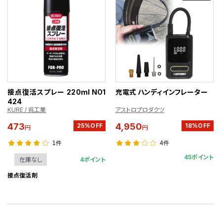
接点復活スプレー 220ml NO1
充電式 ハンディインフレーター
424
KURE / 呉工業
アストロプロダクツ
473
4,950
25%OFF
18%OFF
円
円
1件
4件
45ポイント
4ポイント
在庫なし
接点復活剤