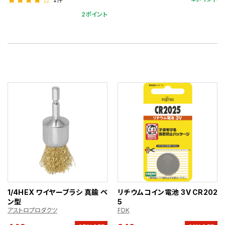
2ポイント
1/4HEX ワイヤーブラシ 真鍮 ペ
リチウムコイン電池 3V CR202
ン型
5
アストロプロダクツ
FDK