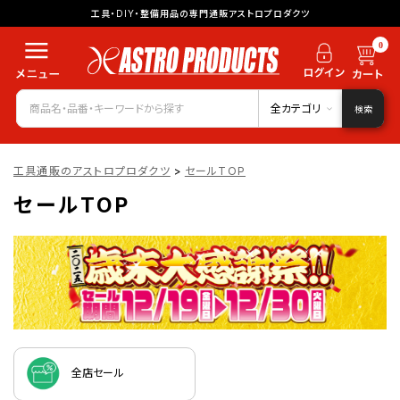
工具・DIY・整備用品の専門通販アストロプロダクツ
0
全カテゴリ
検索
工具通販のアストロプロダクツ
>
セールTOP
セールTOP
全店セール