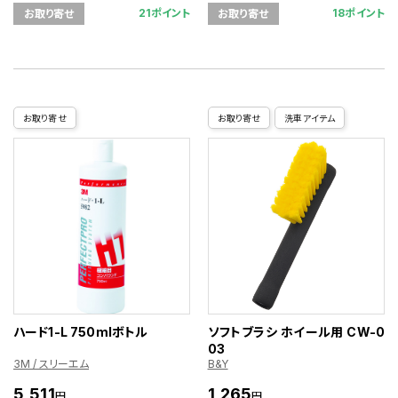
21ポイント
18ポイント
お取り寄せ
お取り寄せ
お取り寄せ
お取り寄せ
洗車アイテム
ハード1-L 750mlボトル
ソフトブラシ ホイール用 CW-0
03
3M / スリーエム
B&Y
5,511
1,265
円
円