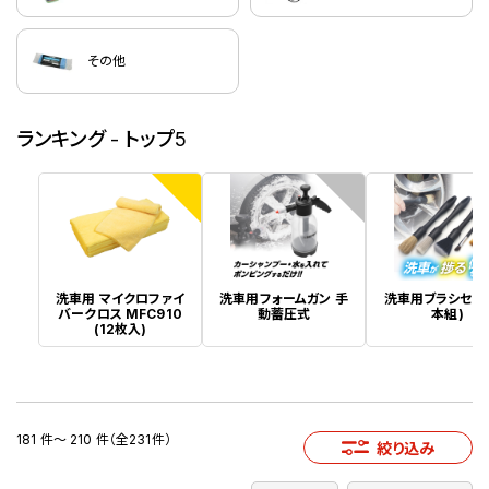
その他
ランキング - トップ5
1
2
洗車用 マイクロファイ
洗車用フォームガン 手
洗車用ブラシセット
バークロス MFC910
動蓄圧式
本組)
(12枚入)
181 件～ 210 件（全231件）
絞り込み