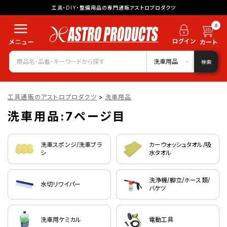
工具・DIY・整備用品の専門通販アストロプロダクツ
0
洗車用品
検索
工具通販のアストロプロダクツ
>
洗車用品
洗車用品:7ページ目
洗車スポンジ/洗車ブラ
カーウォッシュタオル/吸
シ
水タオル
洗浄機/脚立/ホース類/
水切リワイパー
バケツ
洗車用ケミカル
電動工具