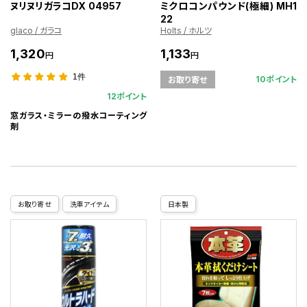
ヌリヌリガラコDX 04957
ミクロコンパウンド(極細) MH1
22
glaco / ガラコ
Holts / ホルツ
1,320
1,133
円
円
1件
10ポイント
お取り寄せ
12ポイント
窓ガラス・ミラーの撥水コーティング
剤
お取り寄せ
洗車アイテム
日本製