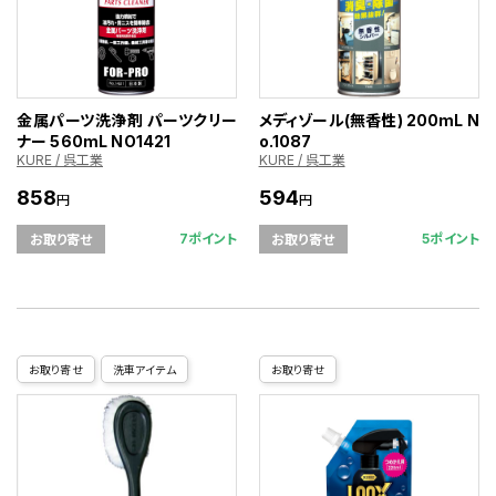
金属パーツ洗浄剤 パーツクリー
メディゾール(無香性) 200mL N
ナー 560mL NO1421
o.1087
KURE / 呉工業
KURE / 呉工業
858
594
円
円
7ポイント
5ポイント
お取り寄せ
お取り寄せ
お取り寄せ
洗車アイテム
お取り寄せ