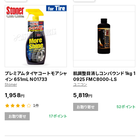
プレミアムタイヤコートモアシャ
肌調整目消しコンパウンド 1kg 1
イン 651mL NO1733
0925 FMC8000-LS
Stoner
ユニコン
1,958
5,819
円
円
1件
52ポイント
お取り寄せ
17ポイント
お取り寄せ