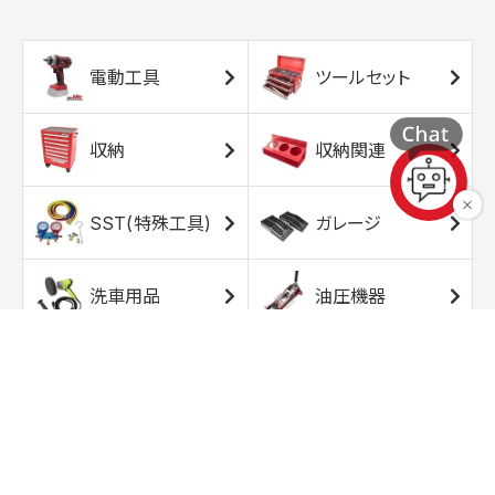
電動工具
ツールセット
収納
収納関連
SST(特殊工具)
ガレージ
洗車用品
油圧機器
エアコンプレッサ
エアツール
ー
トルクレンチ
ソケット