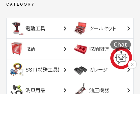
CATEGORY
電動工具
ツールセット
収納
収納関連
SST(特殊工具)
ガレージ
洗車用品
油圧機器
エアコンプレッサ
エアツール
ー
トルクレンチ
ソケット