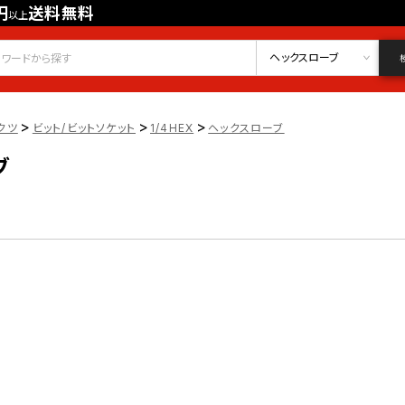
円
送料無料
以上
会員登録
ログイン
お気に入り
ヘックスローブ
>
>
>
クツ
ビット/ビットソケット
1/4HEX
ヘックスローブ
ブ