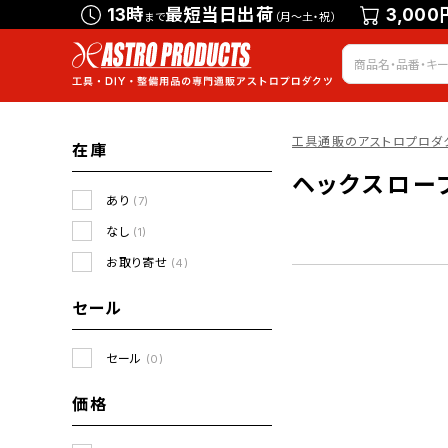
13時
最短当日出荷
3,000
まで
（月～土・祝）
工具通販のアストロプロダ
在庫
ヘックスロー
あり
(7)
なし
(1)
お取り寄せ
(4)
セール
セール
(0)
価格