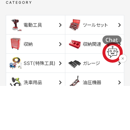
CATEGORY
電動工具
ツールセット
収納
収納関連
SST(特殊工具)
ガレージ
洗車用品
油圧機器
エアコンプレッサ
エアツール
ー
トルクレンチ
ソケット