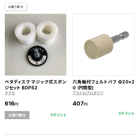
お取り寄せ
ペタディスク マジック式スポン
六角軸付フェルトバフ Φ20×2
ジセット BDPS2
0 （円筒型)
ヤナセ
アストロプロダクツ
616
407
円
円
3ポイント
5ポイント
お取り寄せ