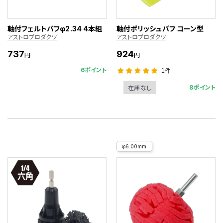
軸付フェルトバフφ2.34 4本組
軸付ポリッシュバフ コーン型
アストロプロダクツ
アストロプロダクツ
737
924
円
円
6ポイント
1件
8ポイント
在庫なし
φ6.00mm