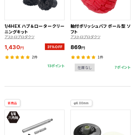
1/4HEX ハブ＆ロータークリー
軸付ポリッシュバフ ボール型 ソ
ニングキット
フト
アストロプロダクツ
アストロプロダクツ
1,430
869
31%OFF
円
円
2件
1件
13ポイント
7ポイント
在庫なし
新商品
φ6.00mm