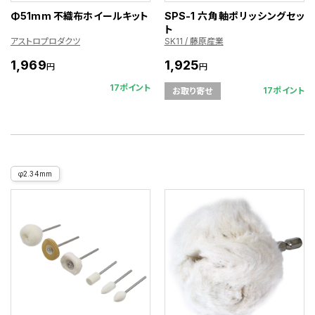
Φ51mm 不織布ホイールキット
SPS-1 六角軸ポリッシングセッ
ト
アストロプロダクツ
SK11 / 藤原産業
1,969
1,925
円
円
17ポイント
17ポイント
お取り寄せ
φ2.34mm