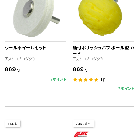
ウールホイールセット
軸付ポリッシュバフ ボール型 ハ
ード
アストロプロダクツ
アストロプロダクツ
869
869
円
円
7ポイント
1件
7ポイント
日本製
お取り寄せ