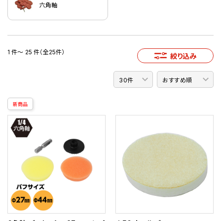
六角軸
1 件～ 25 件（全25件）
絞り込み
新商品