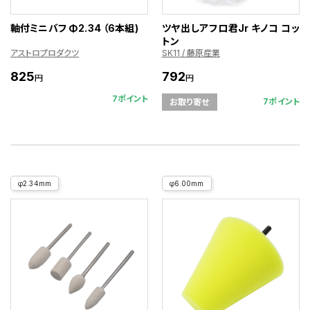
軸付ミニバフ Φ2.34 （6本組)
ツヤ出しアフロ君Jr キノコ コッ
トン
アストロプロダクツ
SK11 / 藤原産業
825
792
円
円
7ポイント
7ポイント
お取り寄せ
φ2.34mm
φ6.00mm