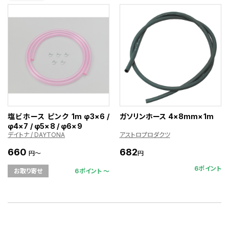
塩ビホース ピンク 1m φ3×6 /
ガソリンホース 4×8mm×1m
φ4×7 / φ5×8 / φ6×9
デイトナ / DAYTONA
アストロプロダクツ
660
682
円～
円
6ポイント
6ポイント 〜
お取り寄せ