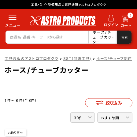
工具・DIY・整備用品の専門通販アストロプロダクツ
0
ホース/チ
ューブカッ
検索
ター
工具通販のアストロプロダクツ
>
SST(特殊工具)
>
ホース/チューブ関連
>
ホース/チューブカッター
1 件～ 8 件（全8件）
絞り込み
お取り寄せ