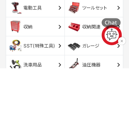
電動工具
ツールセット
収納
収納関連
SST(特殊工具)
ガレージ
洗車用品
油圧機器
エアコンプレッサ
エアツール
ー
トルクレンチ
ソケット
ラチェット/スピン
レンチ/スパナ
ナー