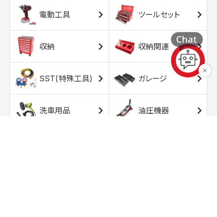
電動工具
ツールセット
収納
収納関連
SST(特殊工具)
ガレージ
洗車用品
油圧機器
エアコンプレッサ
エアツール
ー
トルクレンチ
ソケット
ラチェット/スピン
レンチ/スパナ
ナー