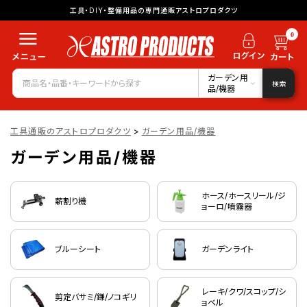
工具・DIY・整備用品の専門通販アストロプロダクツ
0
ガーデン用
検索
品/機器
工具通販のアストロプロダクツ
>
ガーデン用品/機器
ガーデン用品/機器
ホース/ホースリール/ジ
薪割り機
ョーロ/噴霧器
ブルーシート
ガーデンライト
レーキ/クワ/スコップ/シ
剪定バサミ/鎌/ノコギリ
ョベル