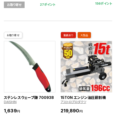
156ポイント
27ポイント
お取り寄せ
お取り寄せ
動画あり
大型品
ステンレスウェーブ鎌 700938
15TON エンジン油圧薪割機
DAISHIN
アストロプロダクツ
1,639
219,890
円
円