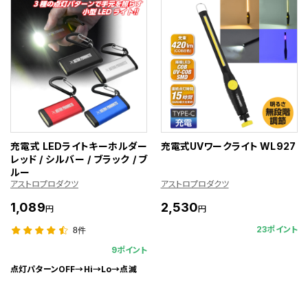
充電式 LEDライトキーホルダー
充電式UVワークライト WL927
レッド / シルバー / ブラック / ブ
ルー
アストロプロダクツ
アストロプロダクツ
1,089
2,530
円
円
23ポイント
8件
9ポイント
点灯パターンOFF→Hi→Lo→点滅