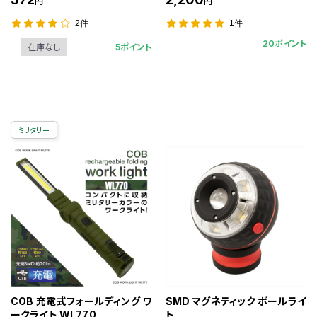
円
円
2件
1件
20ポイント
5ポイント
在庫なし
ミリタリー
COB 充電式フォールディング ワ
SMD マグネティック ボールライ
ークライト WL770
ト