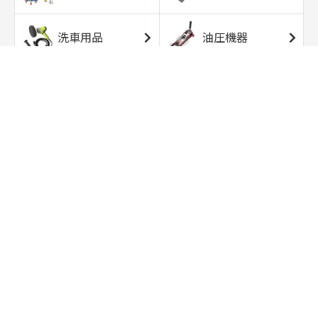
洗車用品
油圧機器
エアコンプレッサ
エアツール
ー
トルクレンチ
ソケット
ラチェット/スピン
レンチ/スパナ
ナー
バイク用工具/用
オイル交換用品
品
ワークライト/ト
研磨/研削用品
ーチライト
タイヤ/ホイール