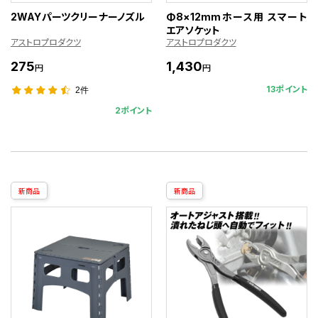
2WAYパーツクリーナーノズル
Φ8×12mmホース用 スマート
エアソケット
アストロプロダクツ
アストロプロダクツ
275
1,430
円
円
13ポイント
2件
2ポイント
新商品
新商品