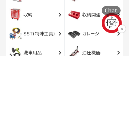
収納
収納関連
SST(特殊工具)
ガレージ
洗車用品
油圧機器
エアコンプレッサ
エアツール
ー
トルクレンチ
ソケット
ラチェット/スピン
レンチ/スパナ
ナー
バイク用工具/用
オイル交換用品