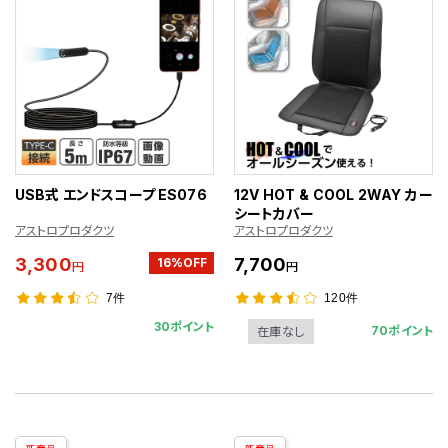
USB式 エンドスコープ ES076
12V HOT & COOL 2WAY カー
シートカバー
アストロプロダクツ
アストロプロダクツ
3,300
7,700
16%OFF
円
円
7件
120件
30ポイント
70ポイント
在庫なし