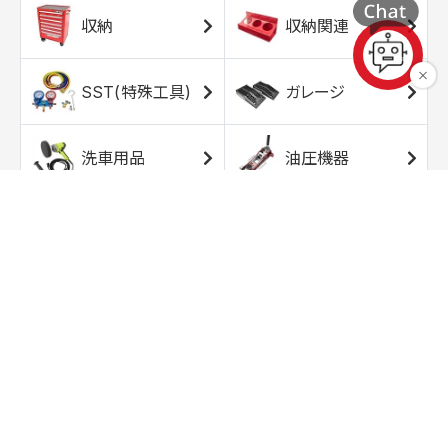
収納
収納関連
SST(特殊工具)
ガレージ
洗車用品
油圧機器
エアコンプレッサ
エアツール
ー
トルクレンチ
ソケット
ラチェット/スピン
レンチ/スパナ
ナー
バイク用工具/用
オイル交換用品
品