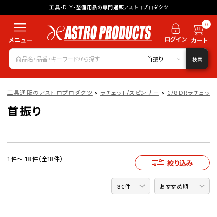
工具・DIY・整備用品の専門通販アストロプロダクツ
0
首振り
検索
工具通販のアストロプロダクツ
>
ラチェット/スピンナー
>
3/8DRラチェッ
首振り
1 件～ 18 件（全18件）
絞り込み