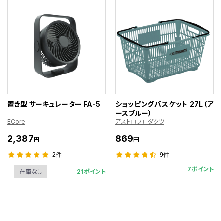
置き型 サーキュレーター FA-5
ショッピングバスケット 27L（ア
ースブルー）
ECore
アストロプロダクツ
2,387
869
円
円
2件
9件
7ポイント
21ポイント
在庫なし