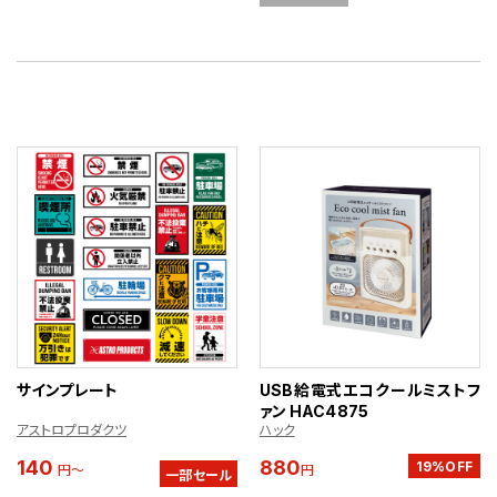
サインプレート
USB給電式エコクールミストフ
ァン HAC4875
アストロプロダクツ
ハック
140
880
19%OFF
円～
円
一部セール