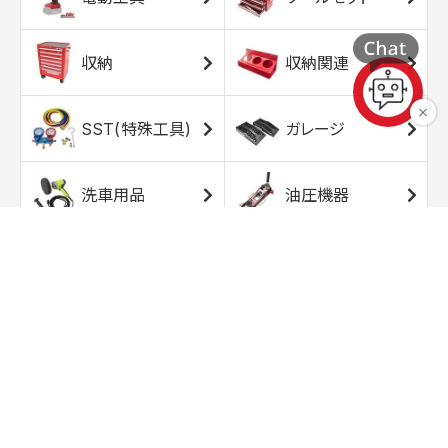
収納
収納関連
SST(特殊工具)
ガレージ
洗車用品
油圧機器
エアコンプレッサ
エアツール
ー
トルクレンチ
ソケット
ラチェット/スピン
レンチ/スパナ
ナー