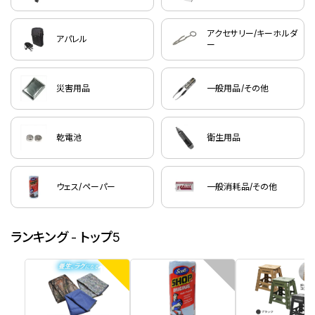
アクセサリー/キーホルダ
アパレル
ー
災害用品
一般用品/その他
乾電池
衛生用品
ウェス/ペーパー
一般消耗品/その他
ランキング - トップ5
1
2