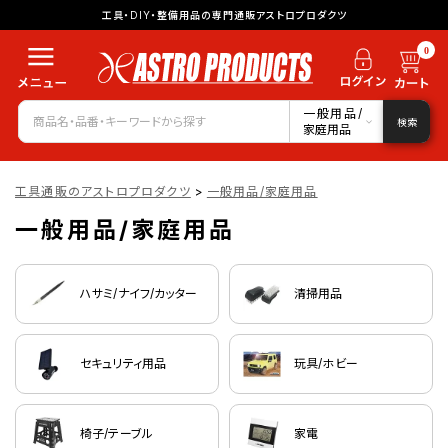
工具・DIY・整備用品の専門通販アストロプロダクツ
0
一般用品/
検索
家庭用品
工具通販のアストロプロダクツ
>
一般用品/家庭用品
一般用品/家庭用品
ハサミ/ナイフ/カッター
清掃用品
セキュリティ用品
玩具/ホビー
椅子/テーブル
家電