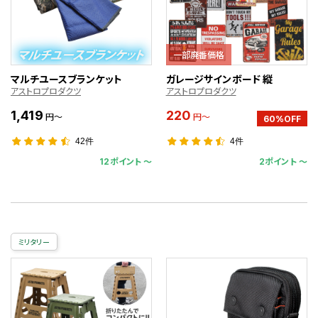
一部廃番価格
マルチユースブランケット
ガレージサインボード 縦
アストロプロダクツ
アストロプロダクツ
1,419
220
円～
円～
60%OFF
42件
4件
12ポイント 〜
2ポイント 〜
ミリタリー