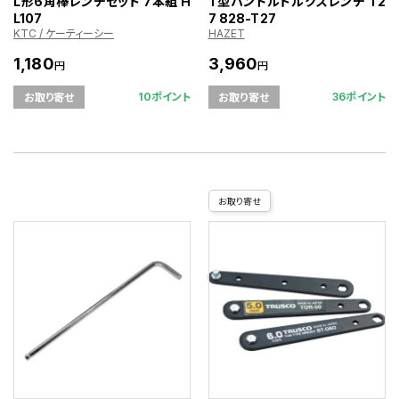
L形6角棒レンチセット 7本組 H
T型ハンドルトルクスレンチ T2
L107
7 828-T27
KTC / ケーティーシー
HAZET
1,180
3,960
円
円
10ポイント
36ポイント
お取り寄せ
お取り寄せ
お取り寄せ