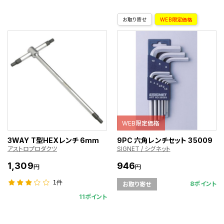
お取り寄せ
WEB限定価格
WEB限定価格
3WAY T型HEXレンチ 6mm
9PC 六角レンチセット 35009
アストロプロダクツ
SIGNET / シグネット
1,309
946
円
円
1件
8ポイント
お取り寄せ
11ポイント