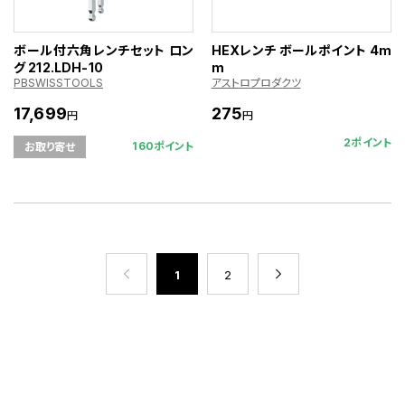
ボール付六角レンチセット ロン
HEXレンチ ボールポイント 4m
グ 212.LDH-10
m
PBSWISSTOOLS
アストロプロダクツ
17,699
275
円
円
2ポイント
160ポイント
お取り寄せ
1
2