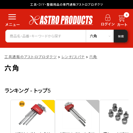
工具・DIY・整備用品の専門通販アストロプロダクツ
0
六角
検索
工具通販のアストロプロダクツ
>
レンチ/スパナ
>
六角
六角
ランキング - トップ5
1
2