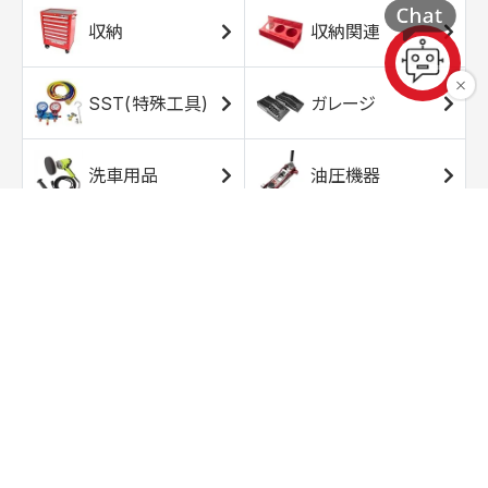
収納
収納関連
SST(特殊工具)
ガレージ
洗車用品
油圧機器
エアコンプレッサ
エアツール
ー
トルクレンチ
ソケット
ラチェット/スピン
レンチ/スパナ
ナー
バイク用工具/用
オイル交換用品
品