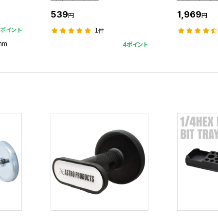
539
1,969
円
円
9ポイント
1件
mm
4ポイント