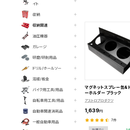
イト
収納
収納関連
油圧機器
ガレージ
研磨/研削用品
ドリル/ホールソー
溶接/板金
マグネットスプレー缶&
バイク用工具/用品
ーホルダー ブラック
自転車用工具/用品
アストロプロダクツ
1,639
自動車関連消耗品
円
7件
一般自動車用品
1
在庫なし