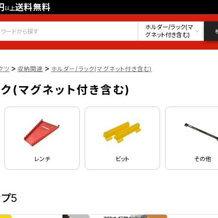
円
送料無料
以上
会員登録
ログイン
お気に入り
ホルダー/ラック(マ
グネット付き含む)
>
>
クツ
収納関連
ホルダー/ラック(マグネット付き含む)
ック(マグネット付き含む)
レンチ
ビット
その他
ップ5