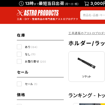
13時
最短当日出荷
3,000
まで
（月～土・祝）
工具通販のアストロプロダ
在庫
ホルダー/ラ
あり
(64)
なし
(11)
お取り寄せ
(20)
セール
ソケット
セール
(1)
価格
ランキング - ト