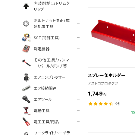
内装剥がし/トリムク
リップ
ボルトナット修正/応
急処置工具
SST(特殊工具)
測定機器
その他工具/ハンマ
ー/バール/ポンチ等
スプレー缶ホルダー
エアコンプレッサー
アストロプロダクツ
エア接続関連
1,749
円
エアツール
6件
電動工具
1
電工工具/用品
ワークライト/トーチラ