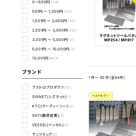
1
0～500円
(24)
501円 ～ 1,000円
(30)
1,001円 ～ 2,000円
(30)
2,001円 ～ 3,000円
(10)
マグネットツールパネ
3,001円 ～ 5,000円
(0)
MP254 / MP817
5,001円 ～ 10,000円
(1)
10,001円 ～
(1)
ブランド
1 件～ 30 件（全94件）
アストロプロダクツ
(72)
ベストセラー
SIGNET(シグネット)
(7)
KTC(ケーティーシー)
(6)
SK11(藤原産業)
(3)
VESSEL(ベッセル)
(2)
サンフラッグ
(2)