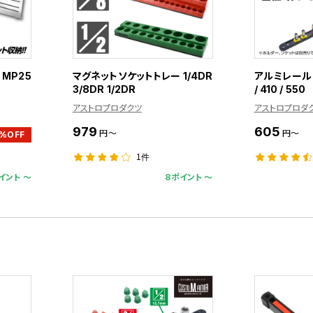
MP25
マグネットソケットトレー 1/4DR
アルミレール 
3/8DR 1/2DR
/ 410 / 550
アストロプロダクツ
アストロプロダ
979
605
円～
円～
5%OFF
1件
イント 〜
8ポイント 〜