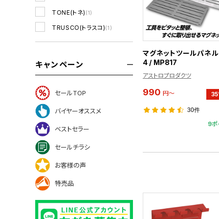
TONE(トネ)
(1)
TRUSCO(トラスコ)
(1)
マグネットツールパネル 
4 / MP817
キャンペーン
アストロプロダクツ
990
セールTOP
円～
3
30件
バイヤーオススメ
9ポ
ベストセラー
セールチラシ
お客様の声
特売品