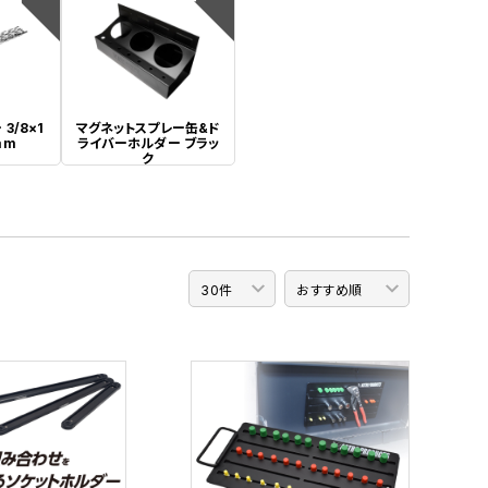
4
5
3/8×1
マグネットスプレー缶&ド
mm
ライバーホルダー ブラッ
ク