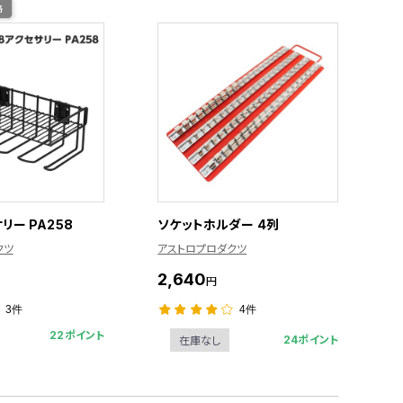
格
リー PA258
ソケットホルダー 4列
クツ
アストロプロダクツ
2,640
円
3件
4件
22ポイント
24ポイント
在庫なし