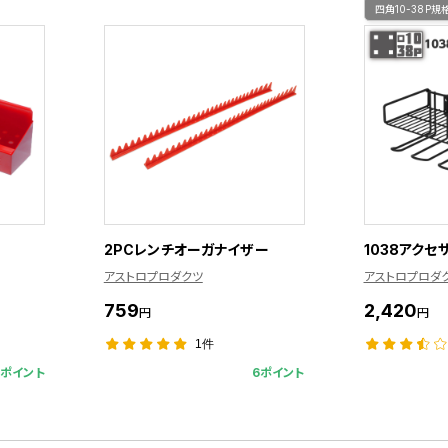
四角10-38P規
2PCレンチオーガナイザー
1038アクセサ
アストロプロダクツ
アストロプロダ
759
2,420
円
円
1件
5ポイント
6ポイント