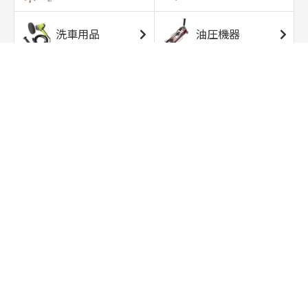
洗車用品
油圧機器
エアコンプレッサ
エアツール
ー
トルクレンチ
ソケット
ラチェット/スピン
レンチ/スパナ
ナー
バイク用工具/用
オイル交換用品
品
ワークライト/ト
研磨/研削用品
ーチライト
タイヤ/ホイール
アウトドア用品