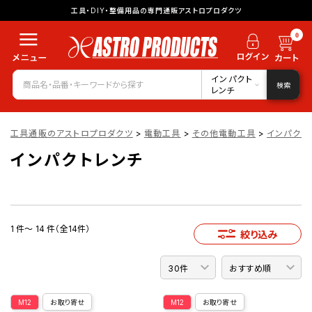
工具・DIY・整備用品の専門通販アストロプロダクツ
0
インパクト
検索
レンチ
工具通販のアストロプロダクツ
>
電動工具
>
その他電動工具
>
インパクト
インパクトレンチ
1 件～ 14 件（全14件）
絞り込み
M12
お取り寄せ
M12
お取り寄せ