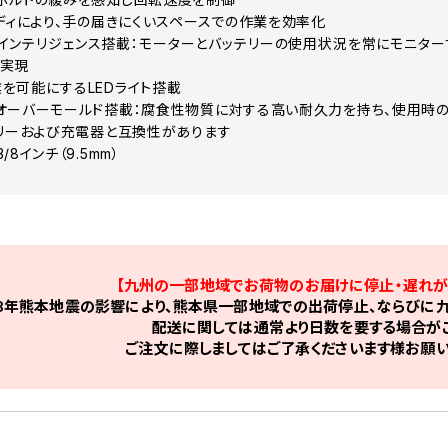
ボディにより、手の届きにくいスペースでの作業を効率化
LUS™インテリジェンス搭載：モーターとバッテリーの使用状況を常にモニ
を実現
を可能にするLEDライト搭載
オーバーモールド搭載：腐食性物質に対する高い耐久力を持ち、使用時の
テリーおよび充電器と互換性があります
8インチ（9.5mm）
【九州の一部地域でお荷物のお届けに停止・遅れが
8年熊本地震の影響により、熊本県一部地域での出荷停止、ならびに九
配送に関しては通常より日数を要する場合がご
ご注文に際しましてはご了承くださいます様お願い