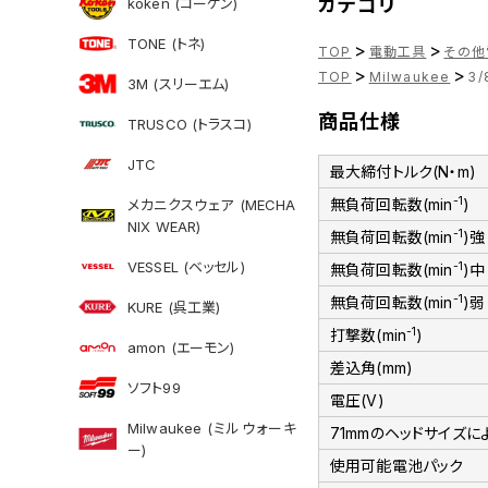
カテゴリ
koken (コーケン)
TONE (トネ)
>
>
TOP
電動工具
その他
>
>
TOP
Milwaukee
3
3M (スリーエム)
商品仕様
TRUSCO (トラスコ)
JTC
最大締付トルク(N・m)
-1
無負荷回転数(min
)
メカニクスウェア (MECHA
NIX WEAR)
-1
無負荷回転数(min
)強
VESSEL (ベッセル)
-1
無負荷回転数(min
)中
-1
無負荷回転数(min
)弱
KURE (呉工業)
-1
打撃数(min
)
amon (エーモン)
差込角(mm)
ソフト99
電圧(V)
Milwaukee (ミルウォーキ
71mmのヘッドサイズ
ー)
使用可能電池パック