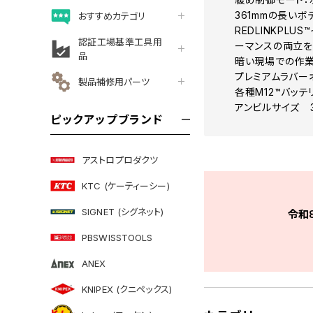
361mmの長い
おすすめカテゴリ
REDLINKP
認証工場基準工具用
ーマンスの両立
品
暗い現場での作業
プレミアムラバー
製品補修用パーツ
各種M12™バッ
アンビルサイズ 3/
ピックアップブランド
アストロプロダクツ
KTC (ケーティーシー)
SIGNET (シグネット)
令和
PBSWISSTOOLS
ANEX
KNIPEX (クニペックス)