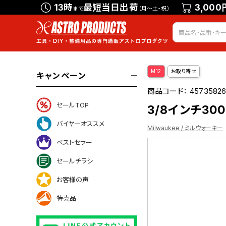
13時
最短当日出荷
3,000
まで
（月～土・祝）
M12
お取り寄せ
キャンペーン
商品コード：
4573582
セールTOP
3/8インチ300
バイヤーオススメ
Milwaukee / ミルウォーキー
ベストセラー
セールチラシ
お客様の声
特売品