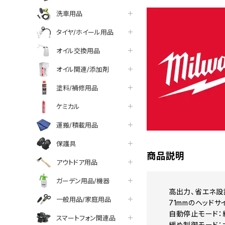
洗車用品
タイヤ/ホイール用品
オイル交換用品
オイル関連/添加剤
塗料/補修用品
ケミカル
運搬/積載用品
保護具
商品説明
アウトドア用品
ガーデン用品/機器
高出力、省エネ設計
一般用品/家庭用品
71mmのヘッド
自動停止モード：
スマートフォン関連品
緩め制御モード：