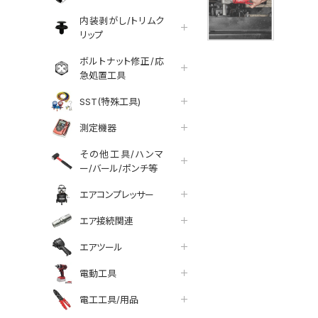
内装剥がし/トリムク
リップ
ボルトナット修正/応
急処置工具
SST(特殊工具)
測定機器
その他工具/ハンマ
ー/バール/ポンチ等
エアコンプレッサー
エア接続関連
エアツール
電動工具
電工工具/用品