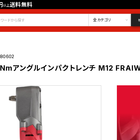
円
送料無料
以上
会員登録
ログイン
お気に入り
全カテゴリ
680602
Nmアングルインパクトレンチ M12 FRAIWF3