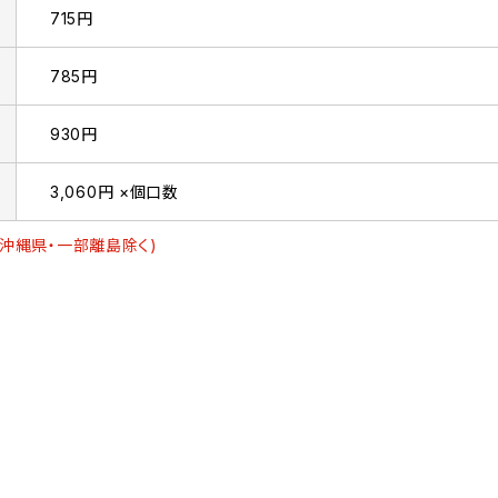
715円
785円
930円
3,060円 ×個口数
(沖縄県・一部離島除く)