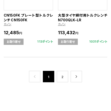
CN150FK プレート型トルクレ
大型タイヤ締付用トルクレンチ
ンチ CN150FK
N700QLK-LR
カノン
カノン
12,485
113,432
円
円
113ポイント
1031ポイント
お取り寄せ
お取り寄せ
1
2