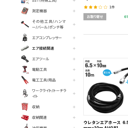
SST(特殊工具)
1件
測定機器
6
お取り寄せ
その他工具/ハンマ
ー/バール/ポンチ等
エアコンプレッサー
エア接続関連
エアツール
電動工具
電工工具/用品
ワークライト/トーチラ
イト
収納
収納関連
ウレタンエアホース 6.5
mm×10m AH081