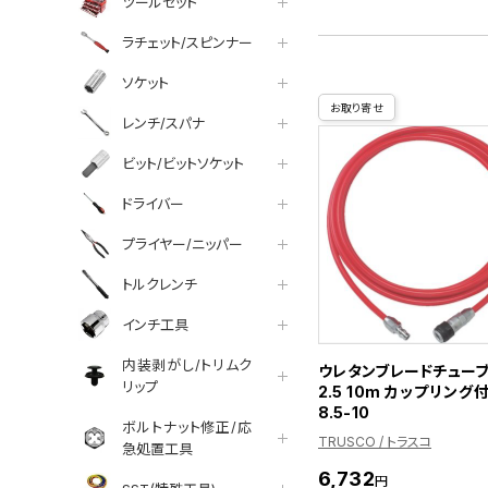
ツールセット
ラチェット/スピンナー
ソケット
お取り寄せ
レンチ/スパナ
ビット/ビットソケット
ドライバー
プライヤー/ニッパー
トルクレンチ
インチ工具
内装剥がし/トリムク
ウレタンブレードチューブ 
リップ
2.5 10m カップリング付
8.5-10
ボルトナット修正/応
TRUSCO / トラスコ
急処置工具
6,732
円