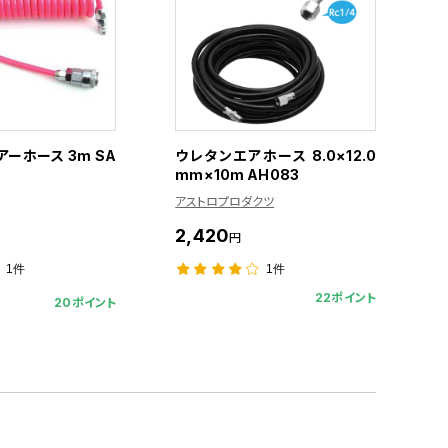
ーホース 3m SA
ウレタンエアホース 8.0×12.0
mm×10m AH083
アストロプロダクツ
2,420
円
1件
1件
22ポイント
20ポイント