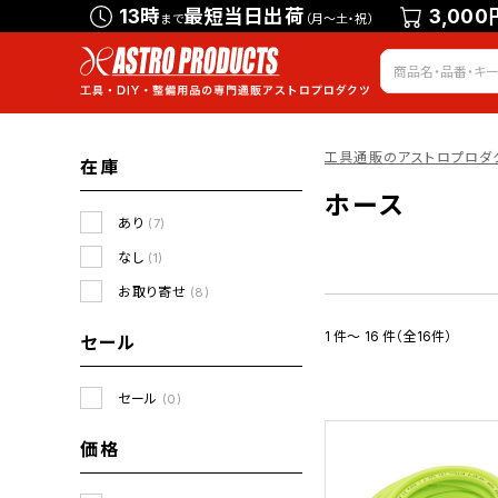
13時
最短当日出荷
3,000
まで
（月～土・祝）
工具通販のアストロプロダ
在庫
ホース
あり
(7)
なし
(1)
お取り寄せ
(8)
1 件～ 16 件（全16件）
セール
セール
(0)
価格