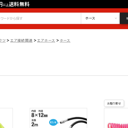
円
送料無料
以上
会員登録
ログイン
お気に入り
ホース
>
>
>
クツ
エア接続関連
エアホース
ホース
お取り寄せ