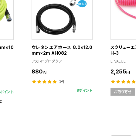
mm×10
ウレタンエアホース 8.0×12.0
スクリューエア
mm×2m AH082
H-3
アストロプロダクツ
E-VALUE
880
2,255
円
円
1件
8ポイント
6ポイント
お取り寄せ
℃