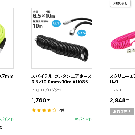
お取り寄せ
0.7mm
スパイラル ウレタンエアホース
スクリューエア
6.5×10.0mm×10m AH085
H-9
アストロプロダクツ
E-VALUE
1,760
2,948
円
円
2件
お取り寄せ
5ポイント
16ポイント
℃