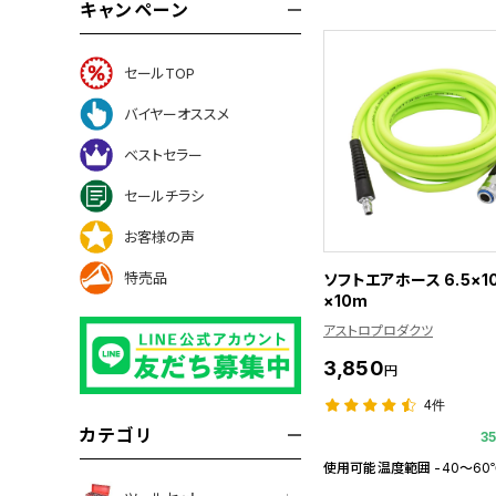
キャンペーン
セールTOP
バイヤーオススメ
ベストセラー
セールチラシ
お客様の声
特売品
ソフトエアホース 6.5×1
×10m
アストロプロダクツ
3,850
円
4件
カテゴリ
3
使用可能温度範囲 -40～60