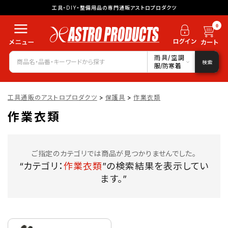
工具・DIY・整備用品の専門通販アストロプロダクツ
0
雨具/空調
検索
服/防寒着
工具通販のアストロプロダクツ
>
保護具
>
作業衣類
作業衣類
ご指定のカテゴリでは商品が見つかりませんでした。
“カテゴリ：
作業衣類
”の検索結果を表示してい
ます。”