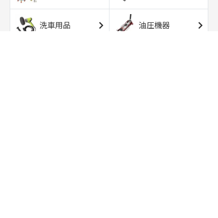
洗車用品
油圧機器
エアコンプレッサ
エアツール
ー
トルクレンチ
ソケット
ラチェット/スピン
レンチ/スパナ
ナー
バイク用工具/用
オイル交換用品
品
ワークライト/ト
研磨/研削用品
ーチライト
タイヤ/ホイール
アウトドア用品