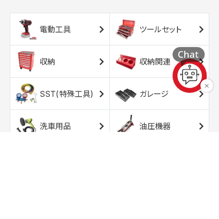
電動工具
ツールセット
収納
収納関連
SST(特殊工具)
ガレージ
洗車用品
油圧機器
エアコンプレッサ
エアツール
ー
トルクレンチ
ソケット
ラチェット/スピン