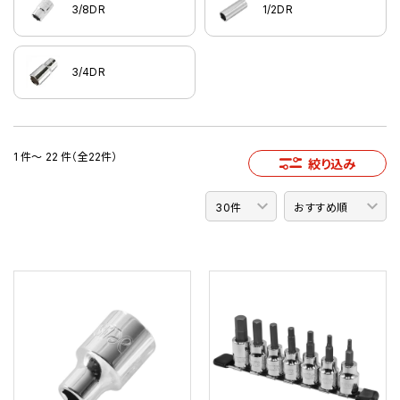
3/8DR
1/2DR
3/4DR
1 件～ 22 件（全22件）
絞り込み