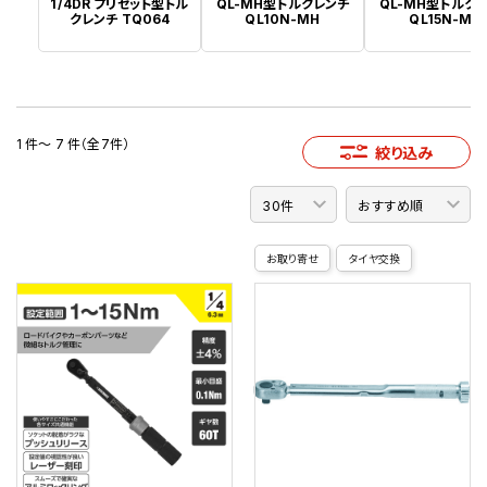
1/4DR プリセット型トル
QL-MH型トルクレンチ
QL-MH型トルク
クレンチ TQ064
QL10N-MH
QL15N-MH
1 件～ 7 件（全7件）
絞り込み
お取り寄せ
タイヤ交換