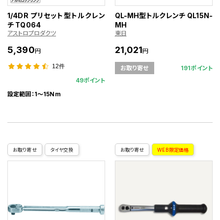
1/4DR プリセット型トルクレン
QL-MH型トルクレンチ QL15N-
チ TQ064
MH
アストロプロダクツ
東日
5,390
21,021
円
円
12件
191ポイント
お取り寄せ
49ポイント
設定範囲：1～15Nm
お取り寄せ
タイヤ交換
お取り寄せ
WEB限定価格