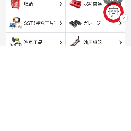
収納
収納関連
SST(特殊工具)
ガレージ
洗車用品
油圧機器
エアコンプレッサ
エアツール
ー
トルクレンチ
ソケット
ラチェット/スピン
レンチ/スパナ
ナー
バイク用工具/用
オイル交換用品
品