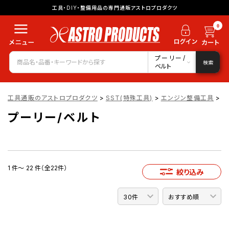
工具・DIY・整備用品の専門通販アストロプロダクツ
0
プーリー/
検索
ベルト
工具通販のアストロプロダクツ
>
SST(特殊工具)
>
エンジン整備工具
>
プ
プーリー/ベルト
1 件～ 22 件（全22件）
絞り込み