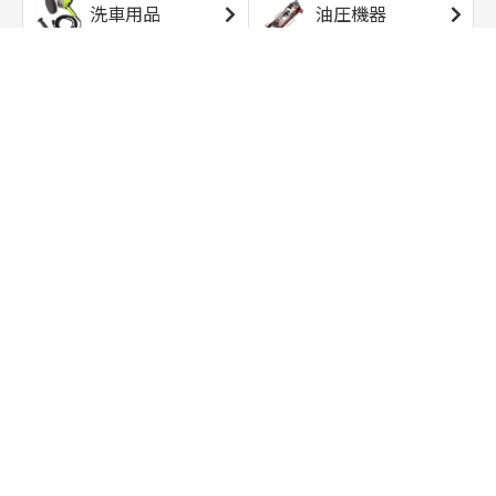
洗車用品
油圧機器
エアコンプレッサ
エアツール
ー
トルクレンチ
ソケット
ラチェット/スピン
レンチ/スパナ
ナー
バイク用工具/用
オイル交換用品
品
ワークライト/ト
研磨/研削用品
ーチライト
タイヤ/ホイール
アウトドア用品
用品