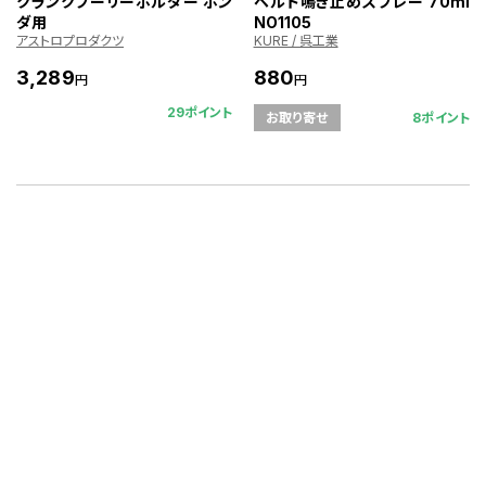
クランクプーリーホルダー ホン
ベルト鳴き止めスプレー 70ml
ダ用
NO1105
アストロプロダクツ
KURE / 呉工業
3,289
880
円
円
29ポイント
8ポイント
お取り寄せ