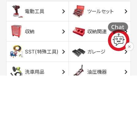
電動工具
ツールセット
収納
収納関連
SST(特殊工具)
ガレージ
洗車用品
油圧機器
エアコンプレッサ
エアツール
ー
トルクレンチ
ソケット
ラチェット/スピン
レンチ/スパナ
ナー