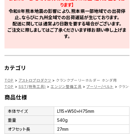
ります】
令和8年熊本地震の影響により、熊本県一部地域での出荷停
止、ならびに九州全域での出荷遅延が生じております。
配送に関しては通常より日数を要する場合がございます。
ご注文に際しましてはご了承くださいます様お願い申し上げま
す。
カテゴリ
TOP
>
アストロプロダクツ
>
クランクプーリーホルダー ホンダ用
TOP
>
SST(特殊工具)
>
エンジン整備工具
>
プーリー/ベルト
>
クランク
商品仕様
本体サイズ
L115×W50×H75mm
重量
540g
オフセット長
27mm