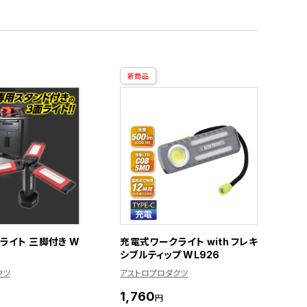
新商品
ライト 三脚付き W
充電式ワークライト with フレキ
シブルティップ WL926
クツ
アストロプロダクツ
1,760
円