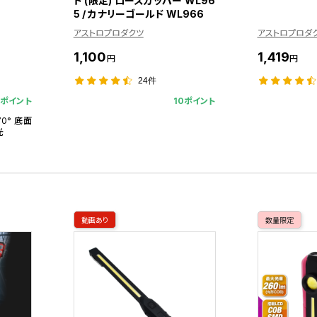
ト (限定) ローズカッパー WL96
5 / カナリーゴールド WL966
アストロプロダクツ
アストロプロダ
1,100
1,419
円
円
24件
4ポイント
10ポイント
0° 底面
光
動画あり
数量限定