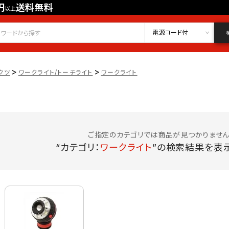
円
送料無料
以上
会員登録
ログイン
お気に入り
電源コード付
>
>
クツ
ワークライト/トーチライト
ワークライト
ご指定のカテゴリでは商品が見つかりません
“カテゴリ：
ワークライト
”の検索結果を表示