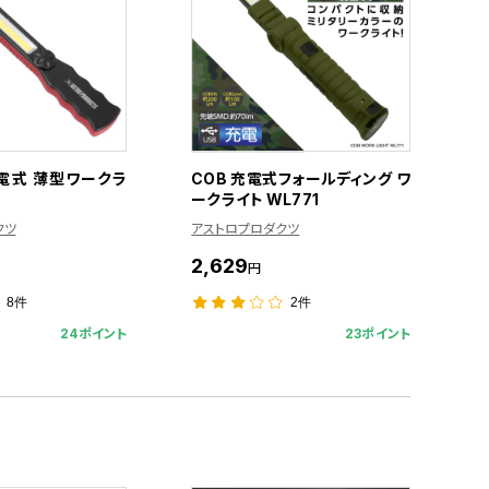
充電式 薄型ワークラ
COB 充電式フォールディング ワ
ークライト WL771
クツ
アストロプロダクツ
2,629
円
8件
2件
24ポイント
23ポイント