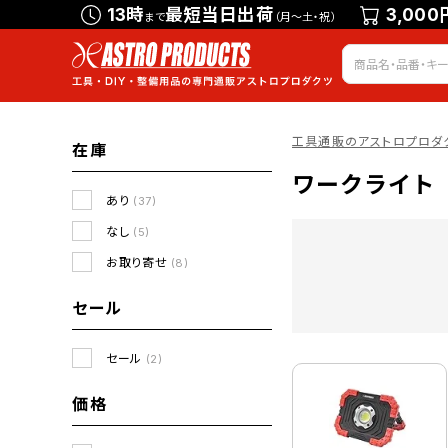
13時
最短当日出荷
3,000
まで
（月～土・祝）
工具通販のアストロプロダ
在庫
ワークライト
あり
(37)
なし
(5)
お取り寄せ
(8)
セール
セール
(2)
価格