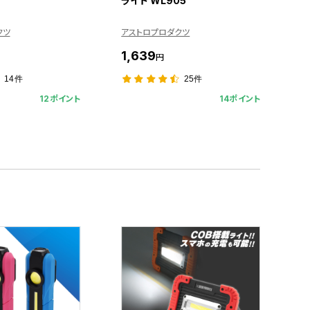
ライト WL905
クツ
アストロプロダクツ
1,639
円
14件
25件
12ポイント
14ポイント