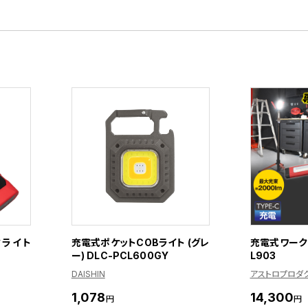
クライト
充電式ポケットCOBライト (グレ
充電式ワーク
ー) DLC-PCL600GY
L903
DAISHIN
アストロプロダ
1,078
14,300
円
円