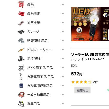
収納
収納関連
油圧機器
ガレージ
研磨/研削用品
ドリル/ホールソー
ソーラー&USB充電式 
溶接/板金
ルチライト EDN-477
EDN
バイク用工具/用品
572
円
自転車用工具/用品
2件
自動車関連消耗品
在庫なし
一般自動車用品
洗車用品