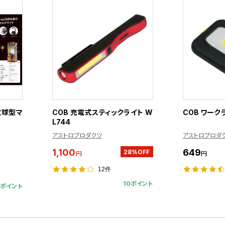
電球型マ
COB 充電式スティックライト W
COB ワーク
L744
アストロプロダクツ
アストロプロダ
1,100
649
28%OFF
円
円
12件
10ポイント
5ポイント