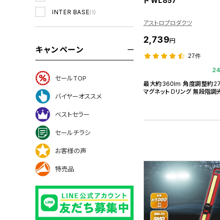
ト WL857
INTER BASE
(1)
アストロプロダクツ
2,739
円
キャンペーン
27件
2
セールTOP
最大約360lm 角度調整約27
マグネット Dリング 無段階調
バイヤーオススメ
ベストセラー
セールチラシ
お客様の声
特売品