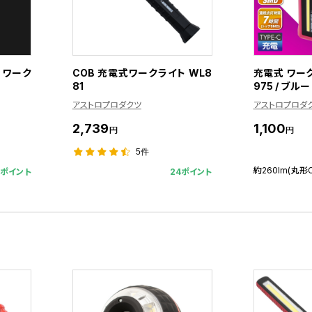
 ワーク
COB 充電式ワークライト WL8
充電式 ワーク
81
975 / ブルー
アストロプロダクツ
アストロプロダ
2,739
1,100
円
円
5件
約260lm(丸形
6ポイント
24ポイント