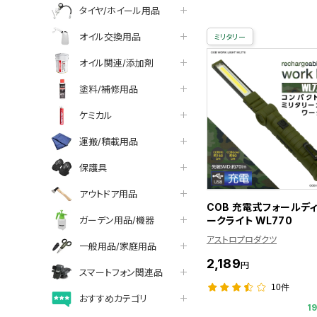
タイヤ/ホイール用品
オイル交換用品
ミリタリー
オイル関連/添加剤
塗料/補修用品
ケミカル
運搬/積載用品
保護具
アウトドア用品
COB 充電式フォールディ
ガーデン用品/機器
ークライト WL770
アストロプロダクツ
一般用品/家庭用品
2,189
円
スマートフォン関連品
10件
おすすめカテゴリ
1