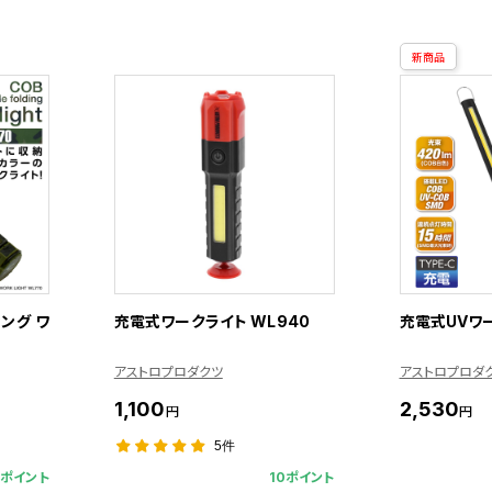
新商品
ング ワ
充電式ワークライト WL940
充電式UVワー
アストロプロダクツ
アストロプロダ
1,100
2,530
円
円
5件
9ポイント
10ポイント