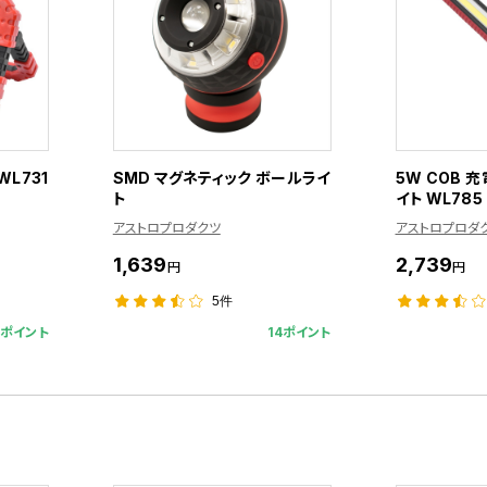
WL731
SMD マグネティック ボールライ
5W COB 
ト
イト WL785
アストロプロダクツ
アストロプロダ
1,639
2,739
円
円
5件
3ポイント
14ポイント