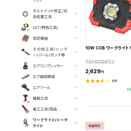
ボルトナット修正/応
急処置工具
SST(特殊工具)
測定機器
10W COB ワークライト 
その他工具/ハンマ
ー/バール/ポンチ等
アストロプロダクツ
エアコンプレッサー
2,629
円
エア接続関連
6件
エアツール
2
電動工具
電工工具/用品
ワークライト/トーチ
ライト
数量限定